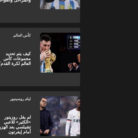
والمراحل والقواع
كأس العالم
كيف يتم تحديد
مجموعات كأس
العالم لكرة القدم؟
ليام روسينيور
لم يقل روزينور
«الكثير» للاعبي
تشيلسي بعد الهزي
أمام إيفرتون