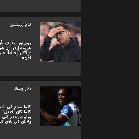
ليام روسينيور
روزينور يعترف بأ
هزيمة إيفرتون هي
«الأكثر إحباطًا حت
الآن»
داني ويلبيك
كلما تقدم في العم
كلما كان أفضل!
ويلبيك ينضم إلى
زلاتان في نادي الن