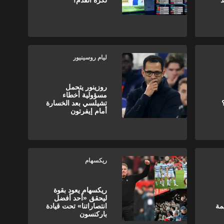
د
لكرة القدم؟
ليام روسينيور
روزينور يتحمل
مسؤولية أخطاء
تشيلسي بعد الخسارة
أمام إيفرتون
ريكسهام
ريكسهام يعود بقوة
ليحقق «أحد أفضل
مة
انتصاراتنا» تحت قيادة
باركنسون