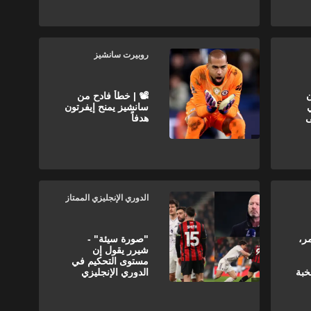
روبيرت سانشيز
ن
📽️ | خطأ فادح من
سانشيز يمنح إيفرتون
ى
هدفاً
الدوري الإنجليزي الممتاز
ر،
"صورة سيئة" -
شيرر يقول إن
مستوى التحكيم في
خبة
الدوري الإنجليزي
يتدهور