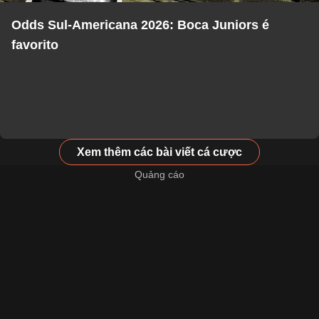
Odds Sul-Americana 2026: Boca Juniors é
favorito
Xem thêm các bài viết cá cược