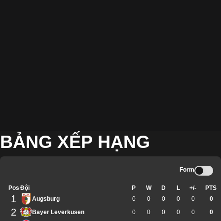
BẢNG XẾP HẠNG
Form
Pos
Đội
P
W
D
L
+/-
PTS
1
Augsburg
0
0
0
0
0
0
2
Bayer Leverkusen
0
0
0
0
0
0