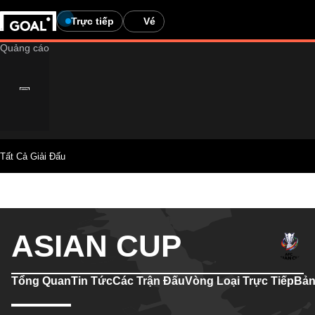
Trực tiếp
Vé
Tất Cả Giải Đấu
ASIAN CUP
Tổng Quan
Tin Tức
Các Trận Đấu
Vòng Loại Trực Tiếp
Bản