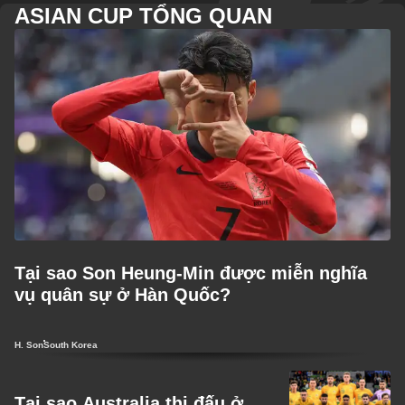
ASIAN CUP TỔNG QUAN
Tại sao Son Heung-Min được miễn nghĩa
vụ quân sự ở Hàn Quốc?
H. Son
South Korea
Tại sao Australia thi đấu ở