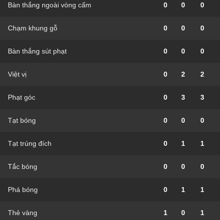
Bàn thắng ngoài vòng cấm
0
0
0
Chạm khung gỗ
0
0
0
Bàn thắng sút phạt
0
0
0
Việt vị
0
2
2
Phạt góc
0
3
3
Tạt bóng
0
0
0
Tạt trúng đích
0
1
1
Tắc bóng
0
0
0
Phá bóng
0
1
1
Thẻ vàng
1
0
1