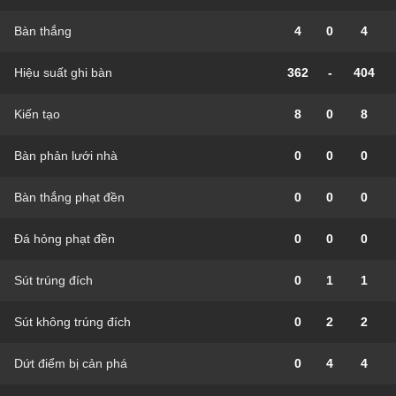
Bàn thắng
4
0
4
Hiệu suất ghi bàn
362
-
404
Kiến tạo
8
0
8
Bàn phản lưới nhà
0
0
0
Bàn thắng phạt đền
0
0
0
Đá hỏng phạt đền
0
0
0
Sút trúng đích
0
1
1
Sút không trúng đích
0
2
2
Dứt điểm bị cản phá
0
4
4