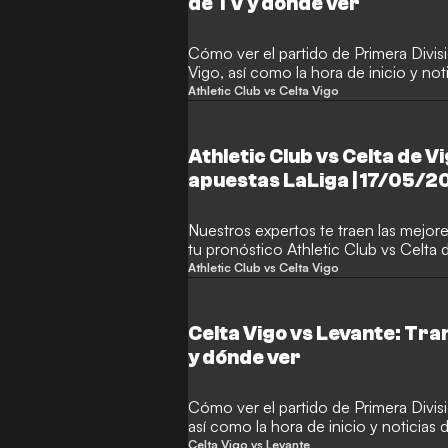
de TV y dónde ver
Cómo ver el partido de Primera Divisi
Vigo, así como la hora de inicio y not
Athletic Club vs Celta Vigo
Athletic Club vs Celta de V
apuestas LaLiga | 17/05/2
Nuestros expertos te traen las mejor
tu pronóstico Athletic Club vs Celta 
17/05/2026.
Athletic Club vs Celta Vigo
Celta Vigo vs Levante: Tra
y dónde ver
Cómo ver el partido de Primera Divis
así como la hora de inicio y noticias 
Celta Vigo vs Levante