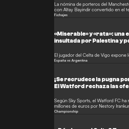
La nómina de porteros del Mancheste
con Altay Bayindir convertido en el 
salir de Old Trafford. Después de hab
Fichajes
contar con minutos a las órdenes de M
turco habría acordado fichar por el C
España para pasar el reconocimiento 
«Miserable» y «rata»: una 
insultada por Palestina y p
Marruecos
El jugador del Celta de Vigo expone l
España vs Argentina
¡Se recrudece la pugna por
El Watford rechaza las of
Según Sky Sports, el Watford FC ha 
millones de euros por Nestory Iranku
también podría beneficiarse de la pug
Championship
Bayern.