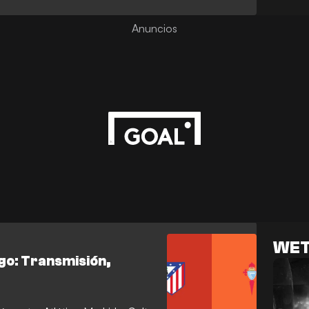
WET
igo: Transmisión,