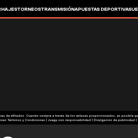
CHAJES
TORNEOS
TRANSMISIÓN
APUESTAS DEPORTIVAS
UE
aces de afiliados. Cuando compra a través de los enlaces proporcionados, es posible 
| Publicidad | Aplican Términos y Condiciones | Juega con responsabilidad
|
Divulgación de publicidad
|