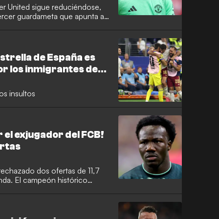
r United sigue reduciéndose,
tercer guardameta que apunta a
er tenido dificultades para
ichael Carrick, el internacional
elta de Vigo y ahora se dirige a
médico y relanzar su carrera.
estrella de España es
or los inmigrantes de
os insultos
 el exjugador del FCB!
ertas
rechazado dos ofertas de 11,7
nda. El campeón histórico
na por el exdelantero del