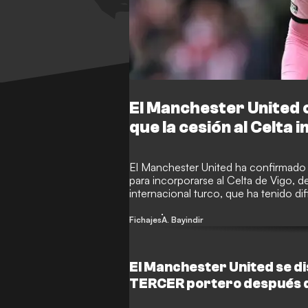
El Manchester United c
que la cesión al Celta 
El Manchester United ha confirmado q
para incorporarse al Celta de Vigo, 
internacional turco, que ha tenido di
llegada a Inglaterra, pone rumbo a E
órdenes de Claudio Giraldez.
Fichajes
A. Bayindir
El Manchester United se di
TERCER portero después d
acuerde una cesión al Celt