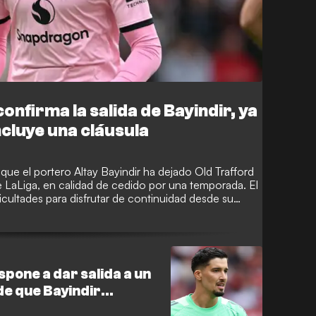
onfirma la salida de Bayindir, ya
incluye una cláusula
ue el portero Altay Bayindir ha dejado Old Trafford
de LaLiga, en calidad de cedido por una temporada. El
ficultades para disfrutar de continuidad desde su
spaña en busca de minutos con regularidad a las
spone a dar salida a un
e que Bayindir
a