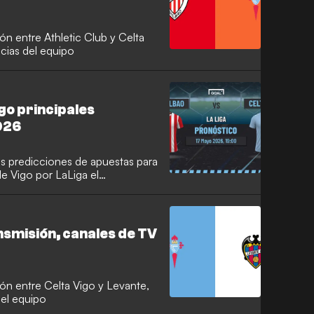
ón entre Athletic Club y Celta
icias del equipo
igo principales
026
es predicciones de apuestas para
de Vigo por LaLiga el
nsmisión, canales de TV
ión entre Celta Vigo y Levante,
del equipo