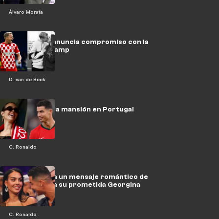
Álvaro Morata
Van de Beek anuncia compromiso con la
hija de Bergkamp
D. van de Beek
CR7 y su mega mansión en Portugal
C. Ronaldo
Ronaldo envía un mensaje romántico de
cumpleaños a su prometida Georgina
C. Ronaldo