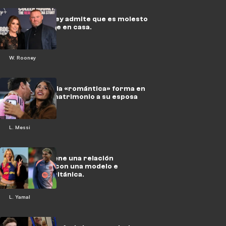
Coleen Rooney admite que es molesto
tener a Wayne en casa.
W. Rooney
Messi revela la «romántica» forma en
que le pidió matrimonio a su esposa
Antonela.
L. Messi
Yamal mantiene una relación
sentimental con una modelo e
influencer británica.
L. Yamal