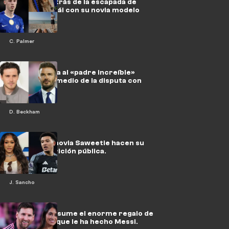
Rosenior, detrás de la escapada de
Palmer a Dubái con su novia modelo
C. Palmer
Ramsay apoya al «padre increíble»
Beckham en medio de la disputa con
Brooklyn.
D. Beckham
Sancho y su novia Saweetie hacen su
primera aparición pública.
J. Sancho
Antonela presume el enorme regalo de
San Valentín que le ha hecho Messi.