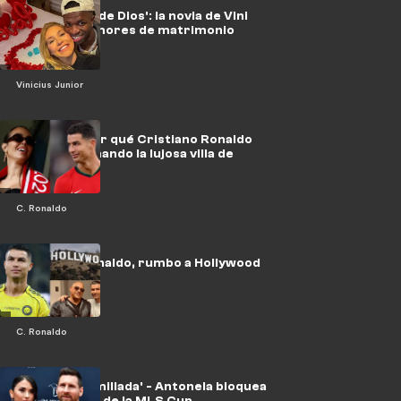
'Por el amor de Dios': la novia de Vini
descarta rumores de matrimonio
Vinicius Junior
Explicado: Por qué Cristiano Ronaldo
está abandonando la lujosa villa de
retiro
C. Ronaldo
Cristiano Ronaldo, rumbo a Hollywood
C. Ronaldo
'Me sentí humillada' - Antonela bloquea
a una modelo de la MLS Cup