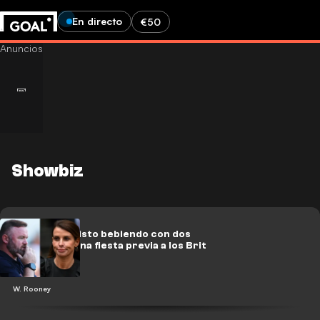
En directo
€50
Showbiz
Rooney fue visto bebiendo con dos
mujeres en una fiesta previa a los Brit
Awards.
W. Rooney