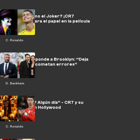
¿Ronaldo como el Joker? ¡CR7
respaldado para el papel en la película
de Batman!
C. Ronaldo
Beckham responde a Brooklyn: “Deja
que tus hijos cometan errores”
D. Beckham
“¿Los Óscar? Algún día” - CR7 y su
predicción en Hollywood
C. Ronaldo