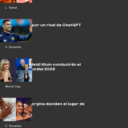
L. Yamal
CR7 apuesta por un rival de ChatGPT
C. Ronaldo
Kevin Hart y Heidi Klum conducirán el
sorteo del Mundial 2026
World Cup
Ronaldo y Georgina deciden el lugar de
la boda
C. Ronaldo