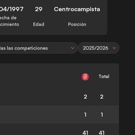
04/1997
29
Centrocampista
echa de
cimiento
Edad
Posición
as las competiciones
2025/2026
Total
2
2
1
1
41
41