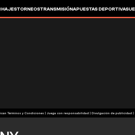
CHAJES
TORNEOS
TRANSMISIÓN
APUESTAS DEPORTIVAS
UE
| Publicidad | Aplican Términos y Condiciones | Juega con responsabilidad
|
Divulgación de publicidad
|