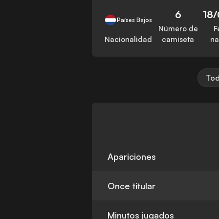
6
18/
Países Bajos
Número de
F
Nacionalidad
camiseta
na
Tod
Apariciones
Once titular
Minutos jugados