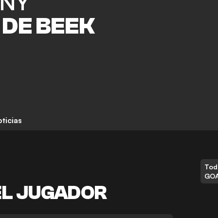
NY
 DE BEEK
ticias
Tod
GO
EL JUGADOR