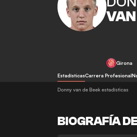
DON
VAN
Girona
Estadísticas
Carrera Profesional
No
Donny van de Beek estadísticas
BIOGRAFÍA D