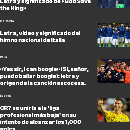
Letra y significado de «God Save
the King»
Inglaterra
Letra, vídeo y significado del
himno nacional de Italia
Italia
«Yes sir, I can boogie» (Sí, señor,
puedo bailar boogie): letra y
origen de la canción escocesa.
Escocia
CR7 se uniría a la 'liga
profesional más baja' en su
intento de alcanzar los 1,000
goles