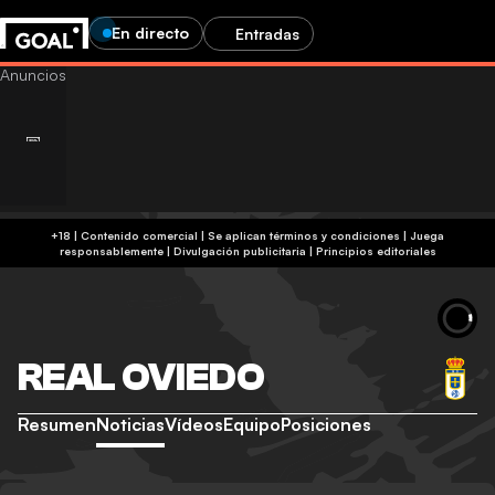
En directo
Entradas
+18 | Contenido comercial | Se aplican términos y condiciones | Juega
responsablemente
|
Divulgación publicitaria
|
Principios editoriales
REAL OVIEDO
Resumen
Noticias
Vídeos
Equipo
Posiciones