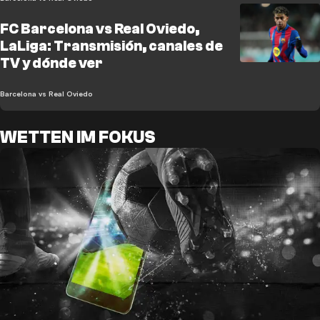
FC Barcelona vs Real Oviedo,
LaLiga: Transmisión, canales de
TV y dónde ver
Barcelona vs Real Oviedo
WETTEN IM FOKUS