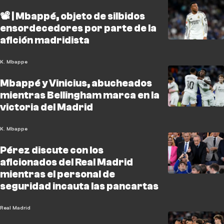
📽️ | Mbappé, objeto de silbidos
ensordecedores por parte de la
afición madridista
K. Mbappe
Mbappé y Vinicius, abucheados
mientras Bellingham marca en la
victoria del Madrid
K. Mbappe
Pérez discute con los
aficionados del Real Madrid
mientras el personal de
seguridad incauta las pancartas
Real Madrid