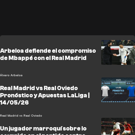
Arbeloa defiende el compromiso
de Mbappé con el Real Madrid
Álvaro Arbeloa
Real Madrid vs Real Oviedo
Pronóstico y Apuestas LaLiga |
14/05/26
Real Madrid vs Real Oviedo
Un jugador marroquí sobre lo