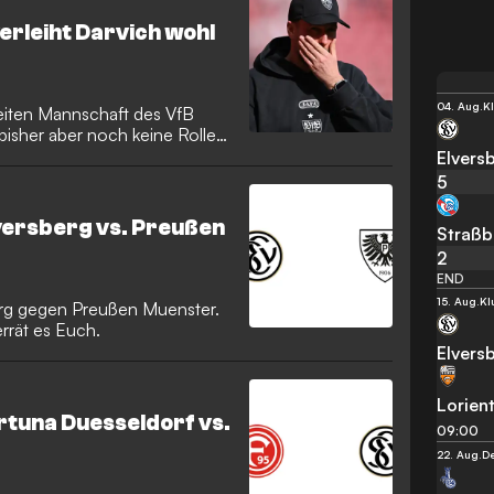
erleiht Darvich wohl
04. Aug.
K
eiten Mannschaft des VfB
 bisher aber noch keine Rolle.
dern.
Elvers
5
lversberg vs. Preußen
Straßb
2
END
15. Aug.
Kl
berg gegen Preußen Muenster.
rrät es Euch.
Elvers
Lorien
rtuna Duesseldorf vs.
09:00
22. Aug.
D