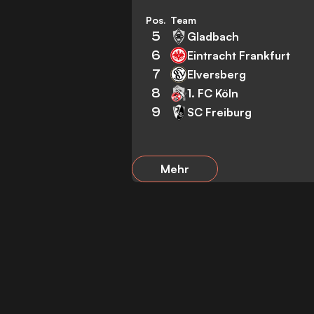
Pos.
Team
5
Gladbach
6
Eintracht Frankfurt
7
Elversberg
8
1. FC Köln
9
SC Freiburg
Mehr