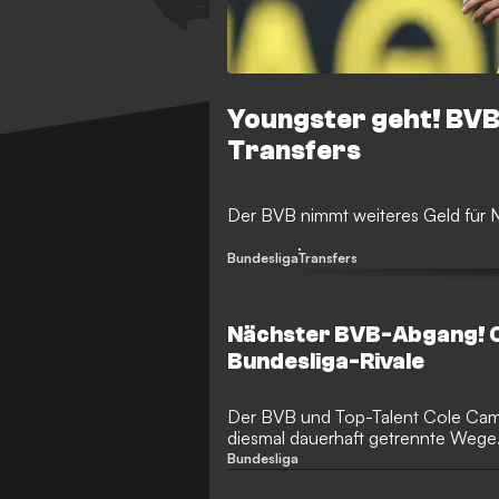
Youngster geht! BVB 
Transfers
Der BVB nimmt weiteres Geld für N
Bundesliga
Transfers
Nächster BVB-Abgang! C
Bundesliga-Rivale
Der BVB und Top-Talent Cole Cam
diesmal dauerhaft getrennte Wege.
Leihe wechselt er erneut innerhalb
Bundesliga