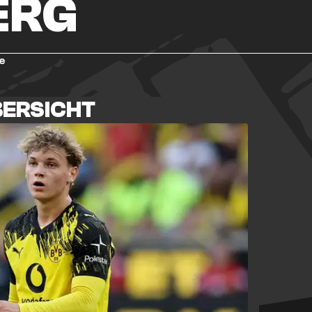
ERG
e
BERSICHT