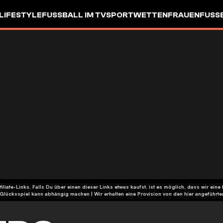
LIFESTYLE
FUSSBALL IM TV
SPORTWETTEN
FRAUENFUSSBA
ffiliate-Links. Falls Du über einen dieser Links etwas kaufst, ist es möglich, dass wir 
| Glücksspiel kann abhängig machen | Wir erhalten eine Provision von den hier angeführ