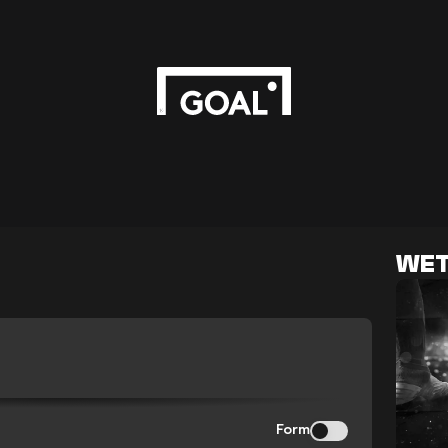
WET
Form