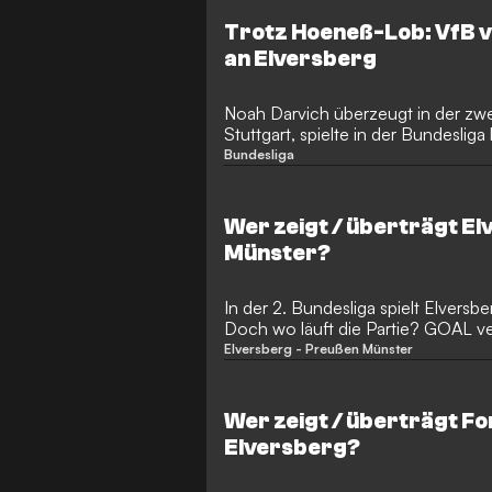
Trotz Hoeneß-Lob: VfB v
an Elversberg
Noah Darvich überzeugt in der zw
Stuttgart, spielte in der Bundesliga
Das könnte sich nächste Saison än
Bundesliga
Wer zeigt / überträgt E
Münster?
In der 2. Bundesliga spielt Elvers
Doch wo läuft die Partie? GOAL ve
Elversberg - Preußen Münster
Wer zeigt / überträgt Fo
Elversberg?