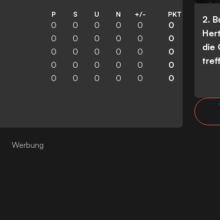
P
S
U
N
+/-
PKT
2. 
0
0
0
0
0
0
Her
0
0
0
0
0
0
die
0
0
0
0
0
0
tref
0
0
0
0
0
0
0
0
0
0
0
0