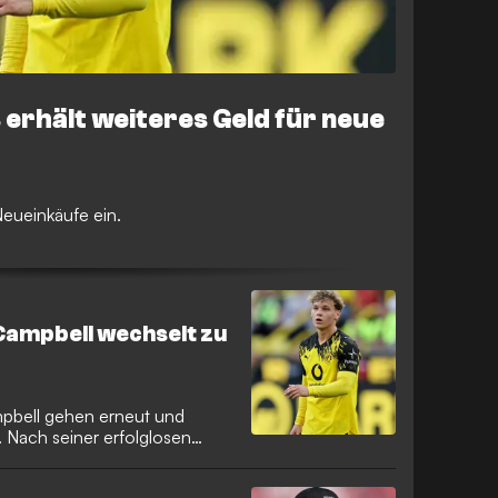
erhält weiteres Geld für neue
eueinkäufe ein.
ampbell wechselt zu
pbell gehen erneut und
 Nach seiner erfolglosen
 der Bundesliga.