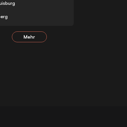
uisburg
berg
Mehr