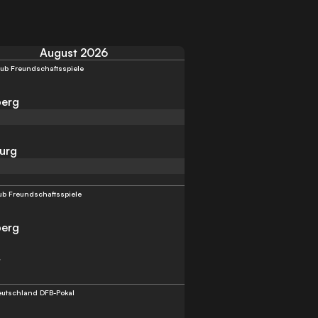
August 2026
lub Freundschaftsspiele
berg
urg
ub Freundschaftsspiele
berg
t
eutschland DFB-Pokal