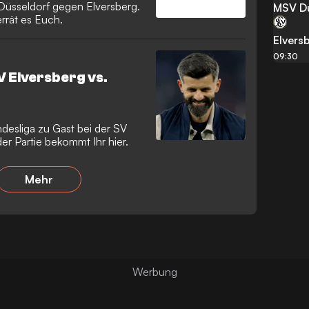
a Düsseldorf gegen Elversberg.
MSV D
rrät es Euch.
Elvers
09:30
V Elversberg vs.
ndesliga zu Gast bei der SV
er Partie bekommt Ihr hier.
Mehr