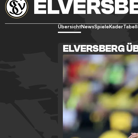
ELVERSB
Übersicht
News
Spiele
Kader
Tabell
ELVERSBERG Ü