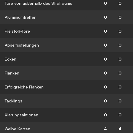
Tore von außerhalb des Strafraums
0
0
Aluminiumtreffer
0
0
Freistoß-Tore
0
0
Abseitsstellungen
0
0
Ecken
0
0
Flanken
0
0
Erfolgreiche Flanken
0
0
Tacklings
0
0
Klärungsaktionen
0
0
Gelbe Karten
4
4