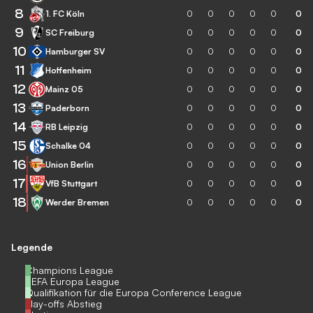
8
1. FC Köln
0
0
0
0
0
0
9
SC Freiburg
0
0
0
0
0
0
10
Hamburger SV
0
0
0
0
0
0
11
Hoffenheim
0
0
0
0
0
0
12
Mainz 05
0
0
0
0
0
0
13
Paderborn
0
0
0
0
0
0
14
RB Leipzig
0
0
0
0
0
0
15
Schalke 04
0
0
0
0
0
0
16
Union Berlin
0
0
0
0
0
0
17
VfB Stuttgart
0
0
0
0
0
0
18
Werder Bremen
0
0
0
0
0
0
Legende
Champions League
UEFA Europa League
Qualifikation für die Europa Conference League
Play-offs Abstieg