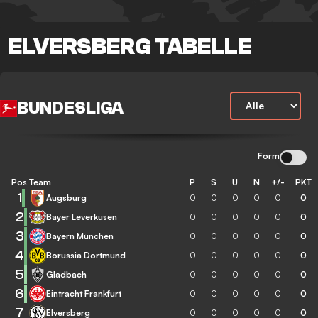
ELVERSBERG TABELLE
BUNDESLIGA
Form
Pos.
Team
P
S
U
N
+/-
PKT
1
Augsburg
0
0
0
0
0
0
2
Bayer Leverkusen
0
0
0
0
0
0
3
Bayern München
0
0
0
0
0
0
4
Borussia Dortmund
0
0
0
0
0
0
5
Gladbach
0
0
0
0
0
0
6
Eintracht Frankfurt
0
0
0
0
0
0
7
Elversberg
0
0
0
0
0
0