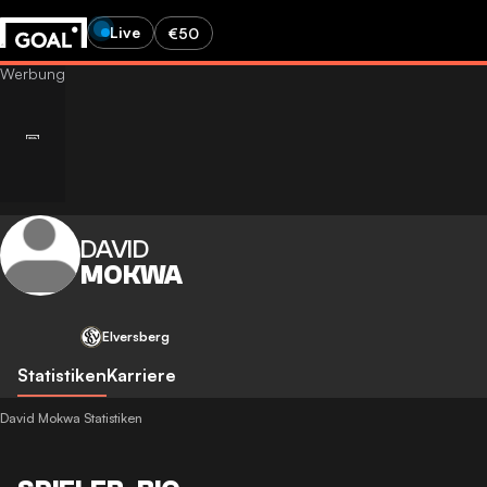
Live
€50
DAVID
MOKWA
Elversberg
Statistiken
Karriere
David Mokwa Statistiken