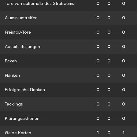
Tore von außerhalb des Strafraums
0
0
0
Aluminiumtreffer
0
0
0
Freistoß-Tore
0
0
0
Abseitsstellungen
0
0
0
Ecken
0
0
0
Flanken
0
0
0
Erfolgreiche Flanken
0
0
0
Tacklings
0
0
0
Klärungsaktionen
0
0
0
Gelbe Karten
1
0
1