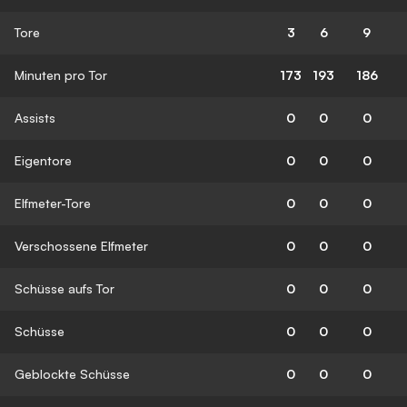
Tore
3
6
9
Minuten pro Tor
173
193
186
Assists
0
0
0
Eigentore
0
0
0
Elfmeter-Tore
0
0
0
Verschossene Elfmeter
0
0
0
Schüsse aufs Tor
0
0
0
Schüsse
0
0
0
Geblockte Schüsse
0
0
0