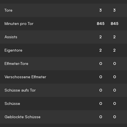
Tore
3
3
Minuten pro Tor
845
845
Assists
2
2
Eigentore
2
2
Elfmeter-Tore
0
0
Verschossene Elfmeter
0
0
Schüsse aufs Tor
0
0
Schüsse
0
0
Geblockte Schüsse
0
0