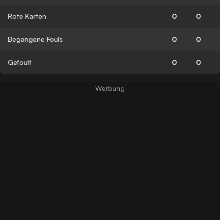
Rote Karten
0
0
Begangene Fouls
0
0
Gefoult
0
0