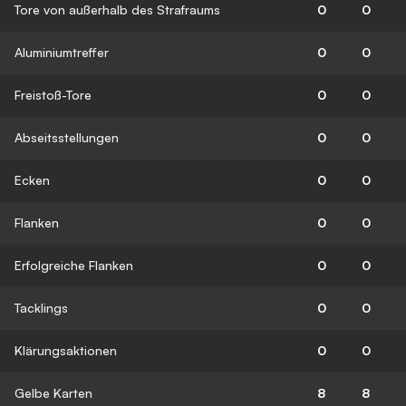
Tore von außerhalb des Strafraums
0
0
Aluminiumtreffer
0
0
Freistoß-Tore
0
0
Abseitsstellungen
0
0
Ecken
0
0
Flanken
0
0
Erfolgreiche Flanken
0
0
Tacklings
0
0
Klärungsaktionen
0
0
Gelbe Karten
8
8