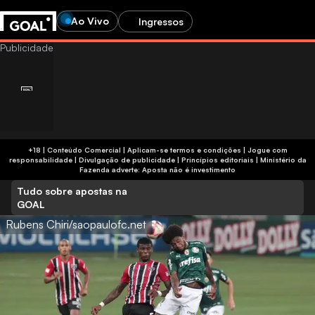
Ao Vivo
Ingressos
+18 | Conteúdo Comercial | Aplicam-se termos e condições | Jogue com
responsabilidade
|
Divulgação de publicidade
|
Princípios editoriais
|
Ministério da
Fazenda adverte: Aposta não é investimento
Tudo sobre apostas na
GOAL
Rubens Chiri/saopaulofc.net