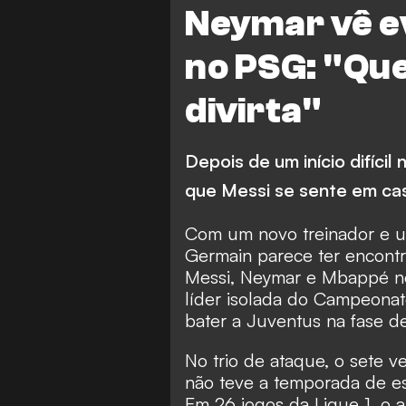
Neymar vê e
no PSG: "Que
divirta"
Depois de um início difíci
que Messi se sente em ca
Com um novo treinador e um
Germain parece ter encont
Messi, Neymar e Mbappé no
líder isolada do Campeonat
bater a Juventus na fase 
No trio de ataque, o sete 
não teve a temporada de es
Em 26 jogos da Ligue 1, o a