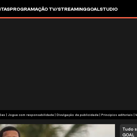
STAS
PROGRAMAÇÃO TV/STREAMING
GOALSTUDIO
termos e condições | Jogue com responsabilidade
|
Divulgação de publicidade
|
Princípios editoriais
|
Tudo s
GOAL