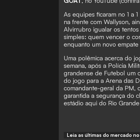
GOAT
, no YouTube (
confir
As equipes ficaram no 1 a 1
na frente com Wallyson, ai
Alvirrubro igualar os tentos
simples: quem vencer o conf
enquanto um novo empate le
Uma polêmica acerca do jo
semana, após a Polícia Mili
grandense de Futebol um of
do jogo para a Arena das Du
comandante-geral da PM, co
garantida a segurança do c
estádio aqui do Rio Grande
Leia as últimas do mercado n