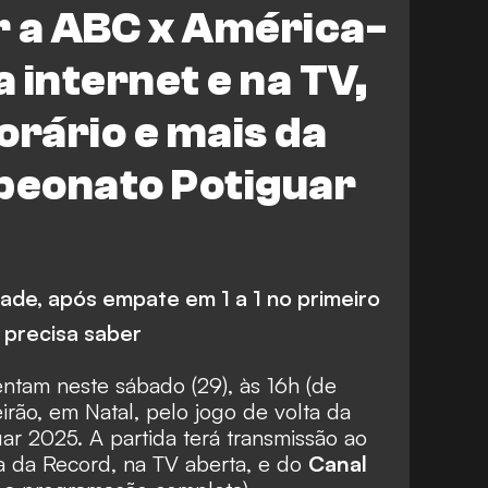
r a ABC x América-
a internet e na TV,
orário e mais da
mpeonato Potiguar
de, após empate em 1 a 1 no primeiro
 precisa saber
ntam neste sábado (29), às 16h (de
eirão, em Natal, pelo jogo de volta da
ar 2025
. A partida terá transmissão ao
ada da Record, na TV aberta, e do
Canal