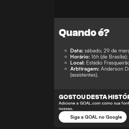
Quando é?
Data:
sábado, 29 de mar
Horário:
16h (de Brasília);
Local:
Estádio Frasqueir
Arbtiragem:
Anderson Dar
(assistentes).
GOSTOU DESTA HISTÓ
Adicione a GOAL.com como sua fonte
nossas.
Siga a GOAL no Google