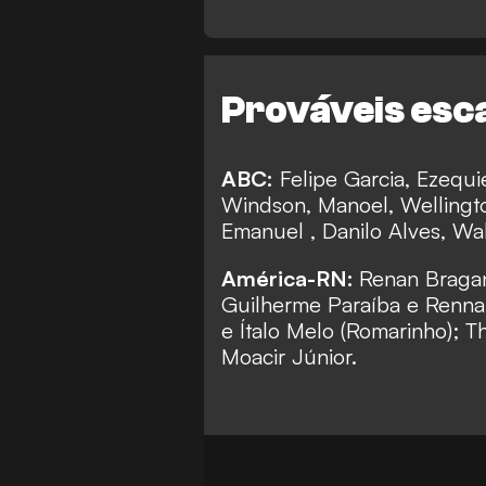
Prováveis esc
ABC:
Felipe Garcia, Ezequi
Windson, Manoel, Wellingt
Emanuel , Danilo Alves, Wa
América-RN:
Renan Bragan
Guilherme Paraíba e Rennan 
e Ítalo Melo (Romarinho); T
Moacir Júnior.