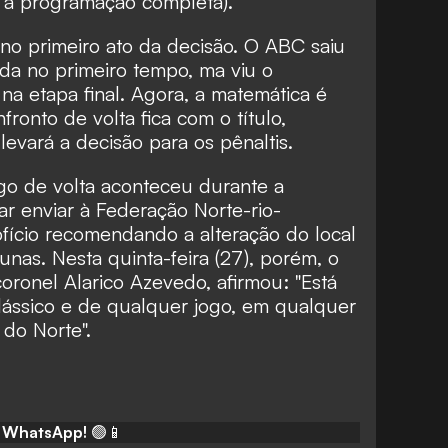
a a programação completa
).
 no primeiro ato da decisão. O ABC saiu
nda no primeiro tempo, ma viu o
 na etapa final. Agora, a matemática é
ronto de volta fica com o título,
vará a decisão para os pênaltis.
go de volta aconteceu durante a
tar enviar à Federação Norte-rio-
ício recomendando a alteração do local
nas. Nesta quinta-feira (27), porém, o
ronel Alarico Azevedo, afirmou: "Está
lássico e de qualquer jogo, em qualquer
 do Norte".
o WhatsApp!
🟢📱