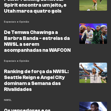
Spirit encontra um jeito, e
Utah marca quatro gols
Especiais e Opinião
De Temwa Chawinga a
Barbra Banda - estrelas da
NWSL a serem
acompanhadas na WAFCON
Especiais e Opinião
Ranking de força da NWSL:
Seattle Reign e Angel City
dominam a Semana das
Rivalidades
NWSL
Os vencedores e os