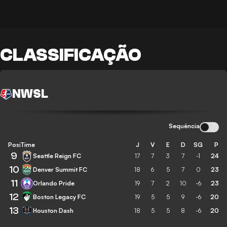
CLASSIFICAÇÃO
NWSL
Sequência
Posição
Time
J
V
E
D
SG
P
9
Seattle Reign FC
17
7
3
7
-1
24
10
Denver Summit FC
18
6
5
7
0
23
11
Orlando Pride
19
7
2
10
-6
23
12
Boston Legacy FC
19
5
5
9
-6
20
13
Houston Dash
18
5
5
8
-6
20