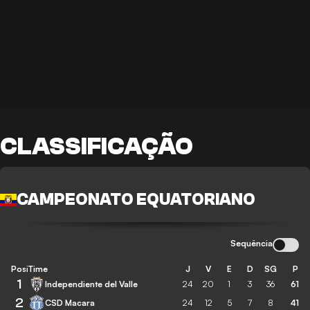
CLASSIFICAÇÃO
CAMPEONATO EQUATORIANO
Sequência
Posição
Time
J
V
E
D
SG
P
1
Independiente del Valle
24
20
1
3
36
61
2
CSD Macara
24
12
5
7
8
41