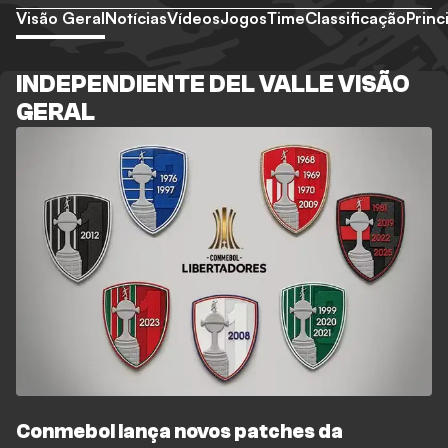
Visão Geral
Notícias
Vídeos
Jogos
Time
Classificação
Princ
INDEPENDIENTE DEL VALLE VISÃO
GERAL
Conmebol lança novos patches da