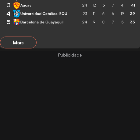
3
Aucas
24
12
5
7
4
41
4
Universidad Católica-EQU
23
11
6
6
19
39
5
Barcelona de Guayaquil
24
9
8
7
5
35
Mais