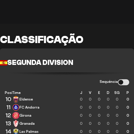
CLASSIFICAÇÃO
SEGUNDA DIVISION
Sequência
Posição
Time
J
V
E
D
SG
P
10
Eldense
0
0
0
0
0
0
11
FC Andorra
0
0
0
0
0
0
12
Girona
0
0
0
0
0
0
13
Granada
0
0
0
0
0
0
14
Las Palmas
0
0
0
0
0
0