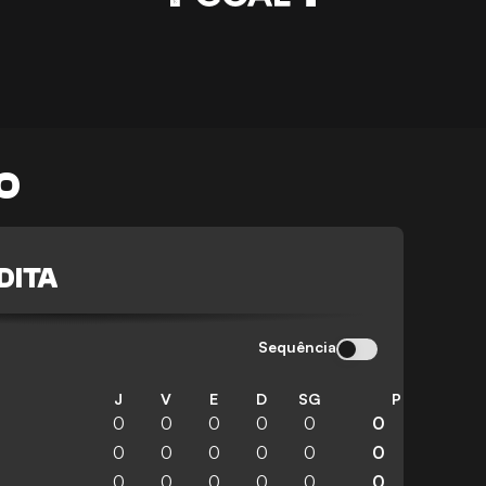
O
DITA
Sequência
J
V
E
D
SG
P
0
0
0
0
0
0
0
0
0
0
0
0
0
0
0
0
0
0