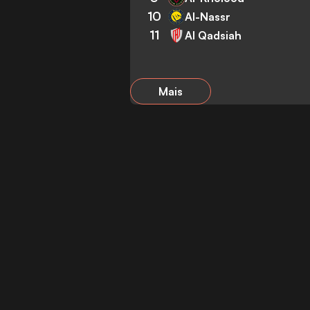
10
Al-Nassr
11
Al Qadsiah
Mais