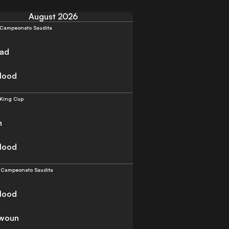
August 2026
Campeonato Saudita
had
lood
King Cup
h
lood
.
Campeonato Saudita
lood
awoun