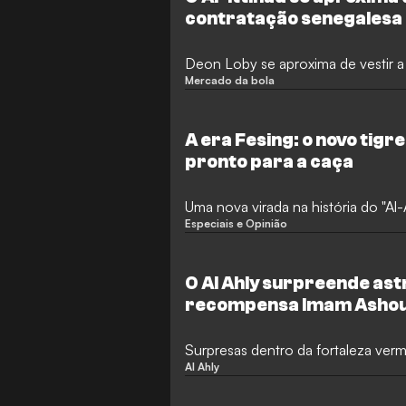
contratação senegalesa
Deon Loby se aproxima de vestir a
Mercado da bola
A era Fesing: o novo tigre
pronto para a caça
Uma nova virada na história do "A
Especiais e Opinião
O Al Ahly surpreende as
recompensa Imam Ashou
histórico
Surpresas dentro da fortaleza ver
Al Ahly