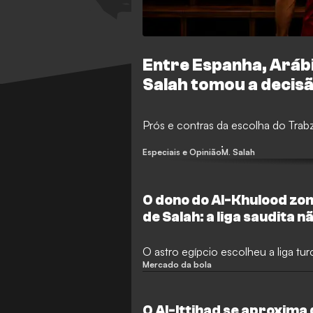
Entre Espanha, Aráb
Salah tomou a decis
Prós e contras da escolha do Tra
Especiais e Opinião
M. Salah
O dono do Al-Khulood zo
de Salah: a liga saudita 
passar as férias da apo
O astro egípcio escolheu a liga tur
Mercado da bola
O Al-Ittihad se aproxima