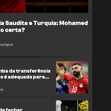
ia Saudita e Turquia: Mohamed
ão certa?
bzonspor
mba da transferência
não é adequada para
sentadoria
ca
 de fechar