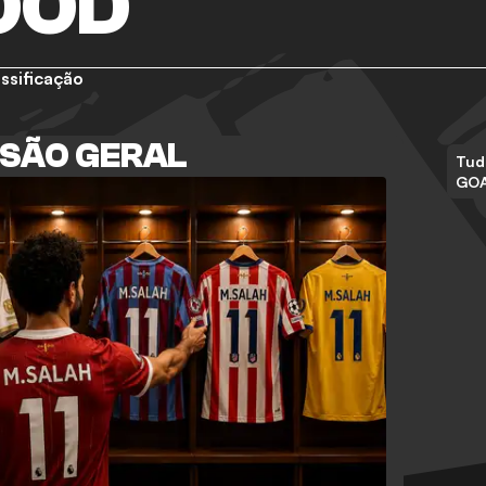
OOD
ssificação
ISÃO GERAL
Tud
GO