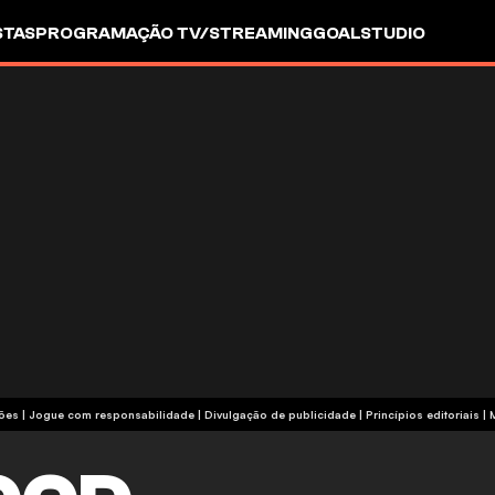
STAS
PROGRAMAÇÃO TV/STREAMING
GOALSTUDIO
termos e condições | Jogue com responsabilidade
|
Divulgação de publicidade
|
Princípios editoriais
|