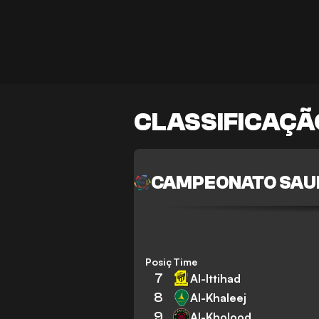
CLASSIFICAÇÃ
CAMPEONATO SAU
Posição
Time
7
Al-Ittihad
8
Al-Khaleej
9
Al-Kholood