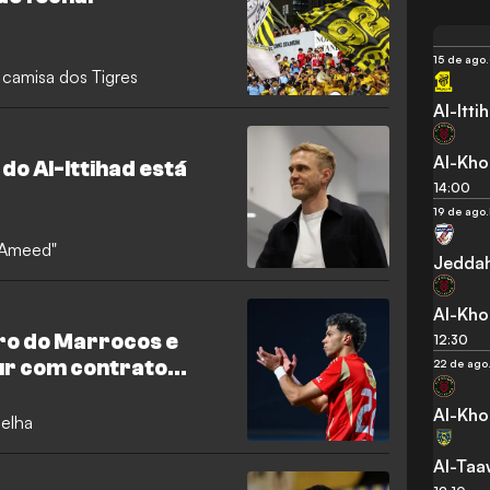
15 de ago.
 camisa dos Tigres
Al-Itti
Al-Kho
 do Al-Ittihad está
14:00
19 de ago.
l-Ameed"
Jedda
Al-Kho
tro do Marrocos e
12:30
r com contrato
22 de ago
Al-Kho
melha
Al-Ta