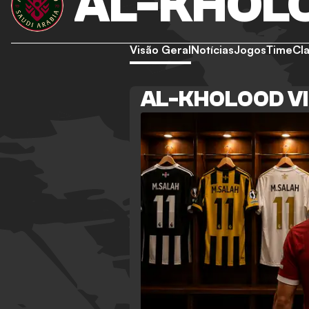
AL-KHOL
Visão Geral
Notícias
Jogos
Time
Cla
AL-KHOLOOD V