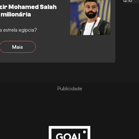
12:10
zir Mohamed Salah
milionária
a estrela egípcia?
Mais