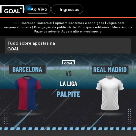
Ao Vivo
Ingressos
+18 | Conteúdo Comercial | Aplicam-se termos e condições | Jogue com
responsabilidade
|
Divulgação de publicidade
|
Princípios editoriais
|
Ministério da
Fazenda adverte: Aposta não é investimento
Tudo sobre apostas na
GOAL