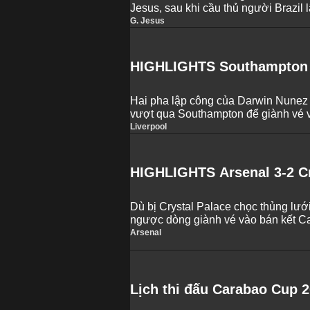
Jesus, sau khi cầu thủ người Brazil l
Palace.
G. Jesus
HIGHLIGHTS Southampton 1
Hai pha lập công của Darwin Nunez v
vượt qua Southampton để giành vé 
Liverpool
HIGHLIGHTS Arsenal 3-2 Cr
Dù bị Crystal Palace chọc thủng lư
ngược dòng giành vé vào bán kết C
của Gabriel Jesus.
Arsenal
Lịch thi đấu Carabao Cup 