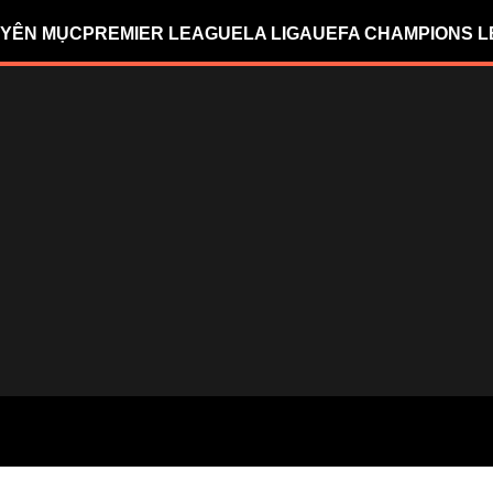
YÊN MỤC
PREMIER LEAGUE
LA LIGA
UEFA CHAMPIONS 