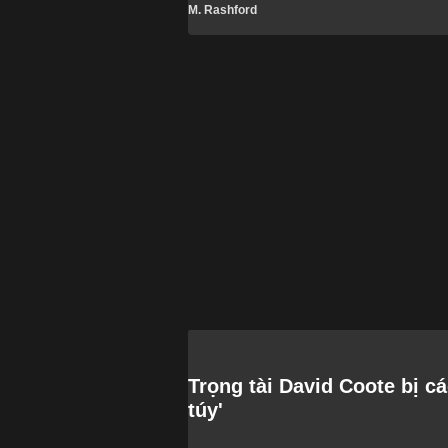
M. Rashford
Trọng tài David Coote bị c
túy'