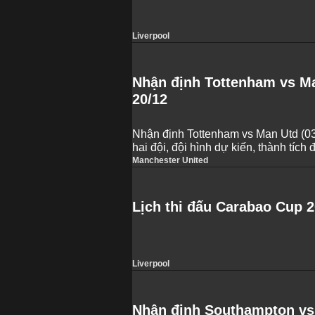
Liverpool
Nhận định Tottenham vs M
20/12
Nhận định Tottenham vs Man Utd (0
hai đội, đội hình dự kiến, thành tích 
Manchester United
Lịch thi đấu Carabao Cup 
Liverpool
Nhận định Southampton vs 