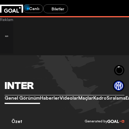
Canlı
Biletler
INTER
Genel Görünüm
Haberler
Videolar
Maçlar
Kadro
Sıralama
E
Özet
Generated by