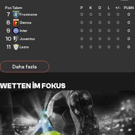
Pos
Takım
P
K
D
L
+/-
PUAN
7
Frosinone
0
0
0
0
0
0
8
Genoa
0
0
0
0
0
0
9
Inter
0
0
0
0
0
0
10
Juventus
0
0
0
0
0
0
11
Lazio
0
0
0
0
0
0
Daha fazla
WETTEN IM FOKUS