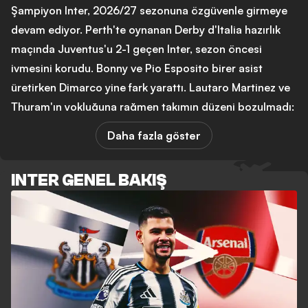
Şampiyon Inter, 2026/27 sezonuna özgüvenle girmeye
devam ediyor. Perth'te oynanan Derby d'Italia hazırlık
maçında Juventus'u 2-1 geçen Inter, sezon öncesi
ivmesini korudu. Bonny ve Pio Esposito birer asist
üretirken Dimarco yine fark yarattı. Lautaro Martinez ve
Thuram'ın yokluğuna rağmen takımın düzeni bozulmadı;
bu da Chivu'nun kadro derinliğine duyduğu güveni
Daha fazla göster
pekiştiriyor.
Ancak saha dışında tablo daha karmaşık. Transferde sağ
INTER GENEL BAKIŞ
kanat sorunu hâlâ çözümsüz. Dumfries'in Real Madrid'e
gitmesinin ardından Inter, Palestra ve Khalaili
transferlerinde başarısız oldu. Chivu artık genç profil
arayışından vazgeçerek deneyimli bir isim istediğini
açıkladı. Savunmada ise Cristian Romero operasyonu
çıkmaza girdi; Arjantinli oyuncu Atletico Madrid'e
yönelirken Inter yeni plan arayışına girdi ve Pavard'ın