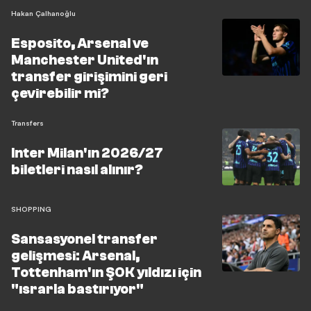
Hakan Çalhanoğlu
Esposito, Arsenal ve
Manchester United'ın
transfer girişimini geri
çevirebilir mi?
Transfers
Inter Milan'ın 2026/27
biletleri nasıl alınır?
SHOPPING
Sansasyonel transfer
gelişmesi: Arsenal,
Tottenham'ın ŞOK yıldızı için
"ısrarla bastırıyor"