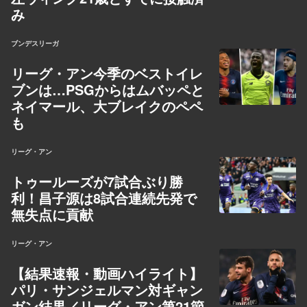
み
ブンデスリーガ
リーグ・アン今季のベストイレ
ブンは…PSGからはムバッペと
ネイマール、大ブレイクのペペ
も
リーグ・アン
トゥールーズが7試合ぶり勝
利！昌子源は8試合連続先発で
無失点に貢献
リーグ・アン
【結果速報・動画ハイライト】
パリ・サンジェルマン対ギャン
ガン結果／リーグ・アン第21節