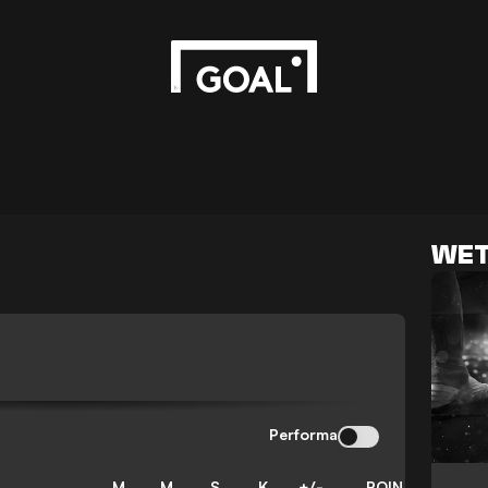
WET
Performa
M
M
S
K
+/-
POIN