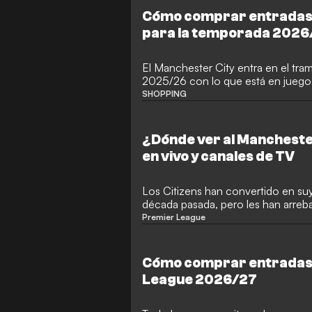
valorado, ha cambiado de club, co
Cómo comprar entradas 
por medio, en tres de los últimos
para la temporada 2026
El Manchester City entra en el tra
2025/26 con lo que está en juego
SHOPPING
¿Dónde ver al Mancheste
en vivo y canales de TV
Los Citizens han convertido en su
década pasada, pero les han arreb
recuperarla.
Premier League
Cómo comprar entradas 
League 2026/27