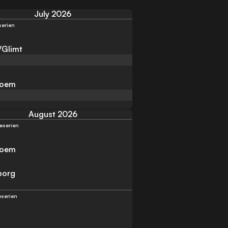
July 2026
eserien
/Glimt
troem
August 2026
teserien
troem
borg
teserien