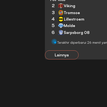
2
Viking
3
Tromsoe
4
Lillestroem
5
Molde
6
Sarpsborg 08
Terakhir diperbarui 26 menit yan
Lainnya