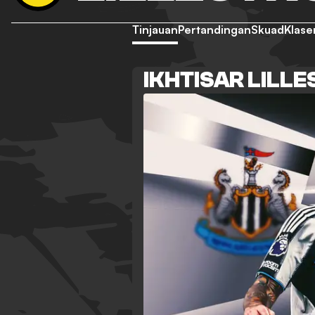
Tinjauan
Pertandingan
Skuad
Klas
IKHTISAR LILL