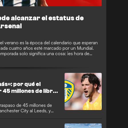
ede alcanzar el estatus de
Arsenal
, el verano es la época del calendario que esperan
cada cuatro años esté marcado por un Mundial.
temporada solo significa una cosa: ¡es hora de
á demostrando una vez más que será muy movido,
tes protagonizando traspasos millonarios antes
tiembre.
s»: por qué el
 45 millones de libras
raspaso de 45 millones de
Manchester City al Leeds, y
OAL por qué esa operación
te a Inglaterra «juega menos y
tero de 23 años, muy bien