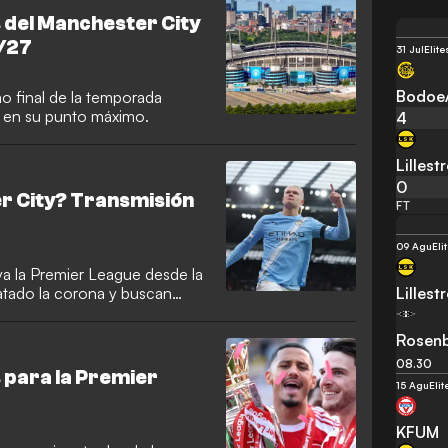
n importantes cantidades de
del Manchester City
 cuatro mercados de verano.
/27
31 Jul
Elit
Bodoe
mo final de la temporada
 en su punto máximo.
4
Lilles
0
r City? Transmisión
FT
09 Agu
Eli
ya la Premier League desde la
Lilles
atado la corona y buscan
Rosen
08.30
para la Premier
15 Agu
Eli
KFUM