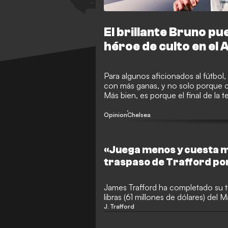
El brillante Bruno pu
héroe de culto en el 
Para algunos aficionados al fútbol
con más ganas, y no solo porque 
Más bien, es porque el final de la 
fichajes! El mercado de 2026 est
con algunos nombres muy importan
Opinion
Chelsea
del cierre del mercado, el 1 de sep
«Juega menos y cuesta má
traspaso de Trafford por
tiene sentido
James Trafford ha completado su t
libras (61 millones de dólares) del 
Graham Stack le ha explicado a G
J. Trafford
tiene sentido pese a que el aspiran
se marcha por más dinero». El por