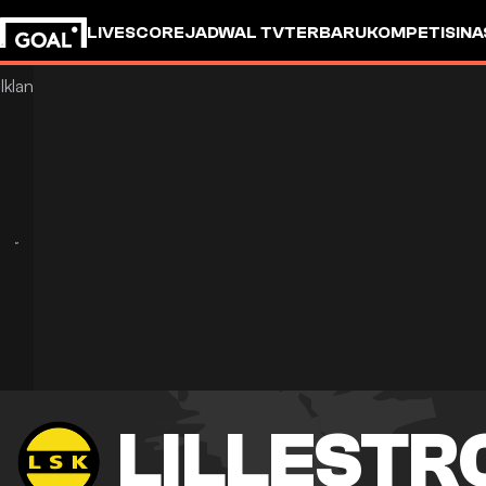
LIVESCORE
JADWAL TV
TERBARU
KOMPETISI
NA
LILLEST