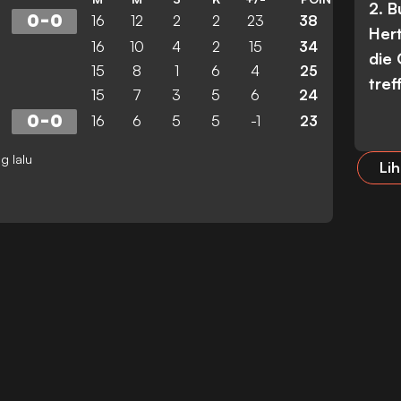
2. 
0
-
0
16
12
2
2
23
38
Her
16
10
4
2
15
34
die
15
8
1
6
4
25
tref
15
7
3
5
6
24
0
-
0
16
6
5
5
-1
23
g lalu
Lih