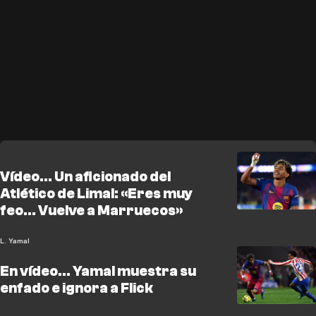
Vídeo... Un aficionado del
Atlético de Limal: «Eres muy
feo... Vuelve a Marruecos»
L. Yamal
En vídeo... Yamal muestra su
enfado e ignora a Flick