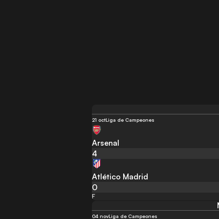
21 oct
Liga de Campeones
Arsenal
4
Atlético Madrid
0
F
04 nov
Liga de Campeones