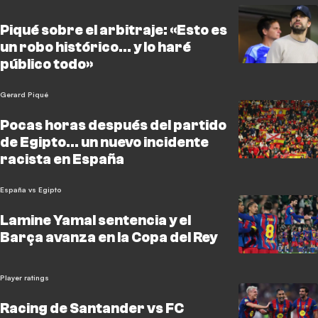
Piqué sobre el arbitraje: «Esto es
un robo histórico... y lo haré
público todo»
Gerard Piqué
Pocas horas después del partido
de Egipto... un nuevo incidente
racista en España
España vs Egipto
Lamine Yamal sentencia y el
Barça avanza en la Copa del Rey
Player ratings
Racing de Santander vs FC