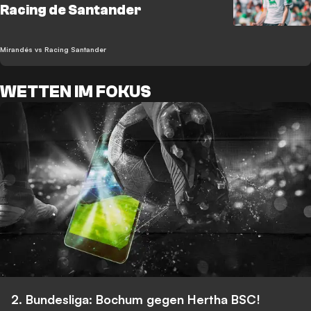
Racing de Santander
Mirandés vs Racing Santander
WETTEN IM FOKUS
2. Bundesliga: Bochum gegen Hertha BSC!