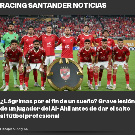
RACING SANTANDER NOTICIAS
¿Lágrimas por el fin de un sueño? Grave lesión
de un jugador del Al-Ahli antes de dar el salto
al fútbol profesional
Fichajes
Al Ahly SC