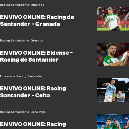
Racing Santander vs Mirandés
EN VIVO ONLINE: Racing de
Santander - Granada
Racing Santander vs Granada
EN VIVO ONLINE: Eldense -
Racing de Santander
Eldense vs Racing Santander
EN VIVO ONLINE: Racing
Santander - Celta
Racing Santander vs Celta Vigo
EN VIVO ONLINE: Racing