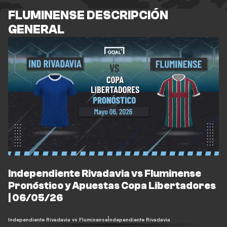
FLUMINENSE DESCRIPCIÓN
GENERAL
Independiente Rivadavia vs Fluminense
Pronóstico y Apuestas Copa Libertadores
| 06/05/26
Independiente Rivadavia vs Fluminense
Independiente Rivadavia