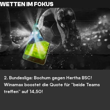
WETTEN IM FOKUS
2. Bundesliga: Bochum gegen Hertha BSC!
Winamax boostet die Quote für “beide Teams
treffen” auf 14,50!