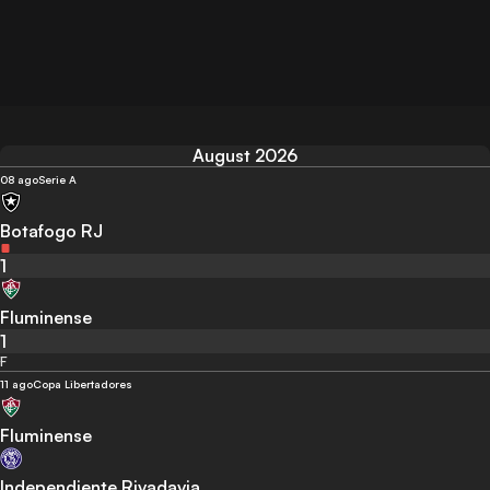
August 2026
08 ago
Serie A
Botafogo RJ
1
Fluminense
1
F
11 ago
Copa Libertadores
Fluminense
Independiente Rivadavia