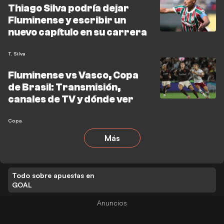
Thiago Silva podría dejar
Fluminense y escribir un
nuevo capítulo en su carrera
T. Silva
Fluminense vs Vasco, Copa
de Brasil: Transmisión,
canales de TV y dónde ver
Copa
Más
Todo sobre apuestas en
GOAL