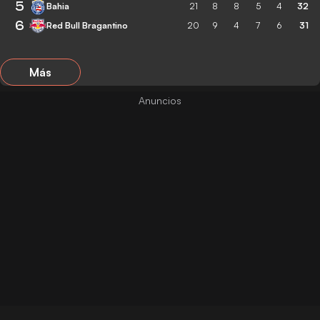
5
Bahia
21
8
8
5
4
32
6
Red Bull Bragantino
20
9
4
7
6
31
Más