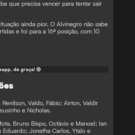
be que precisa vencer para tentar sair
ituação ainda pior. O Alvinegro não sabe
tidas e foi para a 16ª posição, com 10
sapp, de graça!
🟢
ções
 Renilson, Valdo, Fábio; Airton, Valdir
heusinho e Nicholas.
Mota, Bruno Bispo, Octávio e Manoel; Ian
s Eduardo; Jonatha Carlos, Ytalo e