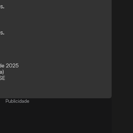
s.
s.
 de 2025
a)
 SE
Publicidade