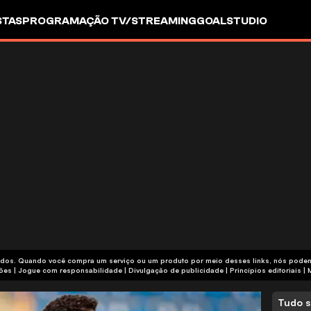
STAS
PROGRAMAÇÃO TV/STREAMING
GOALSTUDIO
iliados. Quando você compra um serviço ou um produto por meio desses links, nós pod
termos e condições | Jogue com responsabilidade
|
Divulgação de publicidade
|
Princípios editoriais
|
Tudo s