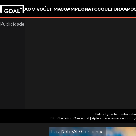
AO VIVO
ÚLTIMAS
CAMPEONATOS
CULTURA
APO
Esta página tem links af
+18 | Conteúdo Comercial | Aplicam-se 
Luiz Neto/AD Confiança