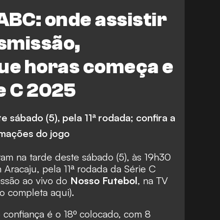
ABC: onde assistir
nsmissão,
que horas começa e
e C 2025
 sábado (5), pela 11ª rodada; confira a
rmações do jogo
tam
na tarde deste sábado (5), às 19h30
em Aracaju, pela 11ª rodada da Série C
issão ao vivo do
Nosso Futebol
, na TV
o completa aqui
).
o confiança é o 18º colocado, com 8