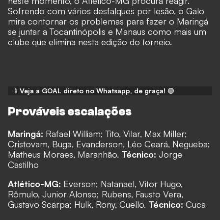
neste momento, o Atlético-MG procura reagir.
Sofrendo com vários desfalques por lesão, o Galo
mira contornar os problemas para fazer o Maringá
se juntar a Tocantinópolis e Manaus como mais um
clube que elimina nesta edição do torneio.
📱
Veja a GOAL direto no Whatsapp, de graça!
🟢
Prováveis escalações
Maringá:
Rafael William; Tito, Vilar, Max Miller;
Cristovam, Buga, Evanderson, Léo Ceará, Negueba;
Matheus Moraes, Maranhão.
Técnico:
Jorge
Castilho
Atlético-MG:
Everson; Natanael, Vitor Hugo,
Rômulo, Junior Alonso; Rubens, Fausto Vera,
Gustavo Scarpa; Hulk, Rony, Cuello.
Técnico:
Cuca