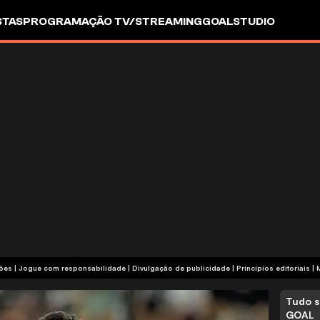
STAS
PROGRAMAÇÃO TV/STREAMING
GOALSTUDIO
termos e condições | Jogue com responsabilidade
|
Divulgação de publicidade
|
Princípios editoriais
|
Tudo s
GOAL