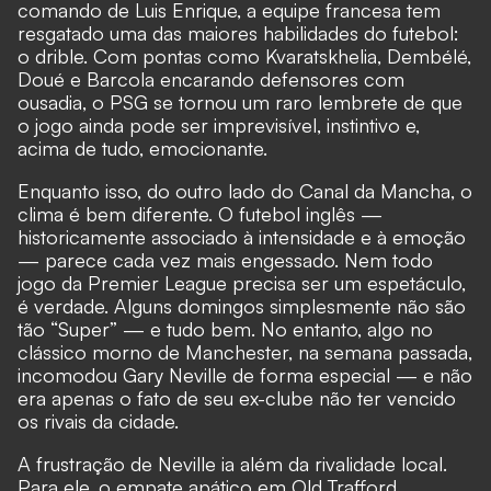
comando de Luis Enrique, a equipe francesa tem
resgatado uma das maiores habilidades do futebol:
o drible. Com pontas como Kvaratskhelia, Dembélé,
Doué e Barcola encarando defensores com
ousadia, o PSG se tornou um raro lembrete de que
o jogo ainda pode ser imprevisível, instintivo e,
acima de tudo, emocionante.
Enquanto isso, do outro lado do Canal da Mancha, o
clima é bem diferente. O futebol inglês —
historicamente associado à intensidade e à emoção
— parece cada vez mais engessado. Nem todo
jogo da Premier League precisa ser um espetáculo,
é verdade. Alguns domingos simplesmente não são
tão “Super” — e tudo bem. No entanto, algo no
clássico morno de Manchester, na semana passada,
incomodou Gary Neville de forma especial — e não
era apenas o fato de seu ex-clube não ter vencido
os rivais da cidade.
A frustração de Neville ia além da rivalidade local.
Para ele, o empate apático em Old Trafford