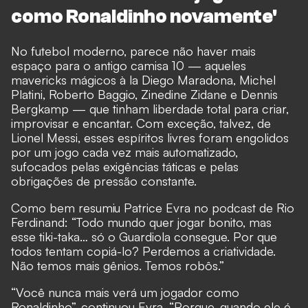
como Ronaldinho novamente'
No futebol moderno, parece não haver mais
espaço para o antigo camisa 10 — aqueles
mavericks mágicos à la Diego Maradona, Michel
Platini, Roberto Baggio, Zinedine Zidane e Dennis
Bergkamp — que tinham liberdade total para criar,
improvisar e encantar. Com exceção, talvez, de
Lionel Messi, esses espíritos livres foram engolidos
por um jogo cada vez mais automatizado,
sufocados pelas exigências táticas e pelas
obrigações de pressão constante.
Como bem resumiu Patrice Evra no podcast de Rio
Ferdinand: “Todo mundo quer jogar bonito, mas
esse tiki-taka… só o Guardiola consegue. Por que
todos tentam copiá-lo? Perdemos a criatividade.
Não temos mais gênios. Temos robôs.”
“Você nunca mais verá um jogador como
Ronaldinho”, continuou Evra. “Porque, quando ele é