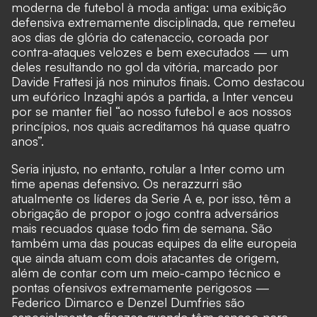
moderna de futebol à moda antiga: uma exibição
defensiva extremamente disciplinada, que remeteu
aos dias de glória do catenaccio, coroada por
contra-ataques velozes e bem executados — um
deles resultando no gol da vitória, marcado por
Davide Frattesi já nos minutos finais. Como destacou
um eufórico Inzaghi após a partida, a Inter venceu
por se manter fiel “ao nosso futebol e aos nossos
princípios, nos quais acreditamos há quase quatro
anos”.
Seria injusto, no entanto, rotular a Inter como um
time apenas defensivo. Os nerazzurri são
atualmente os líderes da Serie A e, por isso, têm a
obrigação de propor o jogo contra adversários
mais recuados quase todo fim de semana. São
também uma das poucas equipes da elite europeia
que ainda atuam com dois atacantes de origem,
além de contar com um meio-campo técnico e
pontas ofensivos extremamente perigosos —
Federico Dimarco e Denzel Dumfries são
especialmente eficazes quando têm espaço para