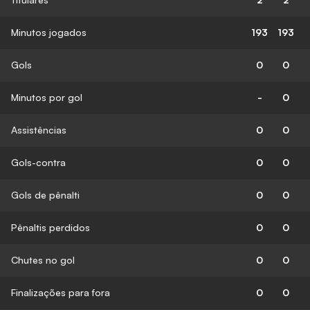
Minutos jogados
193
193
Gols
0
0
Minutos por gol
-
0
Assistências
0
0
Gols-contra
0
0
Gols de pênalti
0
0
Pênaltis perdidos
0
0
Chutes no gol
0
0
Finalizações para fora
0
0