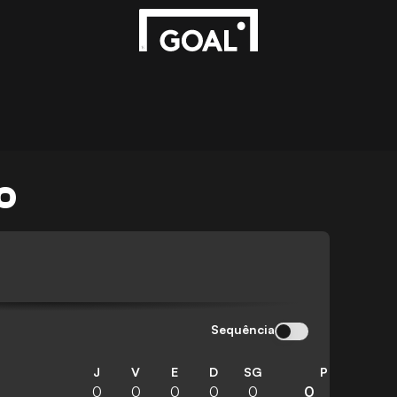
O
Sequência
J
V
E
D
SG
P
0
0
0
0
0
0