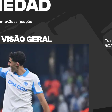
IEDAD
Time
Classificação
 VISÃO GERAL
Tud
GO