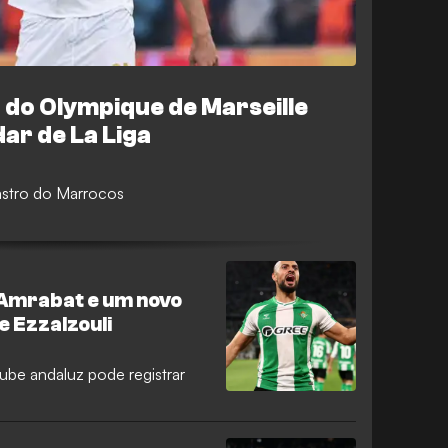
a do Olympique de Marseille
ar de La Liga
astro do Marrocos
 Amrabat e um novo
e Ezzalzouli
ube andaluz pode registrar