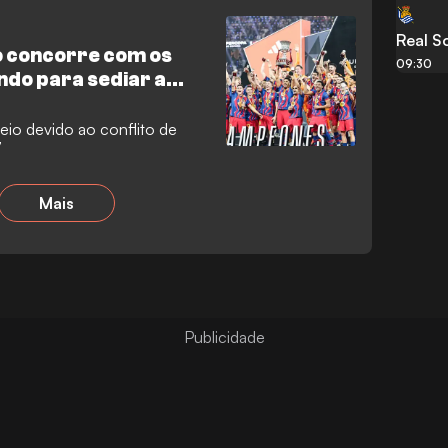
Real S
to concorre com os
09:30
ndo para sediar a
neio devido ao conflito de
7
Mais