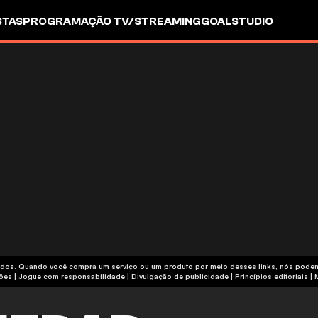
STAS
PROGRAMAÇÃO TV/STREAMING
GOALSTUDIO
iliados. Quando você compra um serviço ou um produto por meio desses links, nós pod
termos e condições | Jogue com responsabilidade
|
Divulgação de publicidade
|
Princípios editoriais
|