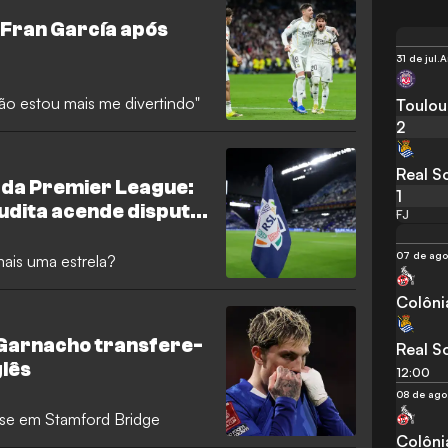
 Fran García após
31 de jul.
A
o estou mais me divertindo"
Toulou
2
Real S
o da Premier League:
1
udita acende disputa
FJ
07 de ago
mais uma estrela?
Colôni
 Garnacho transfere-
Real S
glês
12:00
08 de ago
se em Stamford Bridge
Colôni