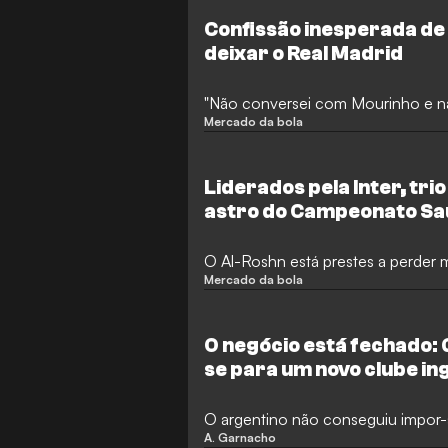
Confissão inesperada de
deixar o Real Madrid
"Não conversei com Mourinho e nã
Mercado da bola
Liderados pela Inter, tri
astro do Campeonato Sa
europeia
O Al-Roshn está prestes a perder 
Mercado da bola
O negócio está fechado:
se para um novo clube in
O argentino não conseguiu impor-
A. Garnacho