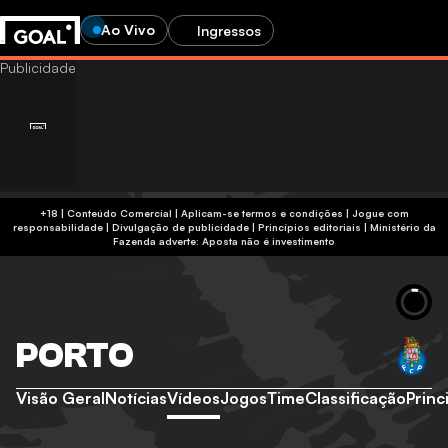
Ao Vivo
Ingressos
+18 | Conteúdo Comercial | Aplicam-se termos e condições | Jogue com
responsabilidade
|
Divulgação de publicidade
|
Princípios editoriais
|
Ministério da
Fazenda adverte: Aposta não é investimento
PORTO
Visão Geral
Notícias
Vídeos
Jogos
Time
Classificação
Princ