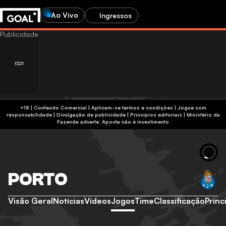
Ao Vivo
Ingressos
+18 | Conteúdo Comercial | Aplicam-se termos e condições | Jogue com
responsabilidade
|
Divulgação de publicidade
|
Princípios editoriais
|
Ministério da
Fazenda adverte: Aposta não é investimento
PORTO
Visão Geral
Notícias
Vídeos
Jogos
Time
Classificação
Princ