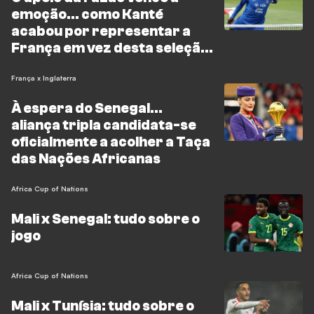
emoção... como Kanté
acabou por representar a
França em vez desta seleção
africana?
França x Inglaterra
À espera do Senegal...
aliança tripla candidata-se
oficialmente a acolher a Taça
das Nações Africanas
Africa Cup of Nations
Mali x Senegal: tudo sobre o
jogo
Africa Cup of Nations
Mali x Tunísia: tudo sobre o