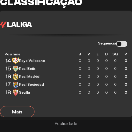
CLASSIFICAÇÃO
LALIGA
Sequência
Posição
Time
J
V
E
D
SG
P
14
Rayo Vallecano
0
0
0
0
0
0
15
Real Betis
0
0
0
0
0
0
16
Real Madrid
0
0
0
0
0
0
17
Real Sociedad
0
0
0
0
0
0
18
Sevilla
0
0
0
0
0
0
Mais