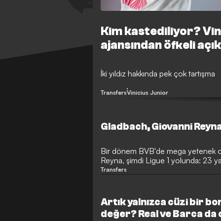
Kim kastediliyor? Vi
ajansından öfkeli açı
İki yıldız hakkında pek çok tartışma
Transfers
Vinicius Junior
Gladbach, Giovanni Reyna’
Bir dönem BVB'de mega yetenek ola
Reyna, şimdi Ligue 1 yolunda: 23 y
Bundesliga'ya beklenenden erken v
Transfers
90 dakika sahada kaldığı tek bir ma
forma giyen Reyna'ya, görünen o ki 
Genç oyuncu, büyük ihtimalle Fran
Artık yalnızca cüzi bir b
yakın.
değer? Real ve Barca da 