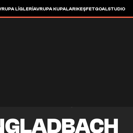
VRUPA LIGLERI
AVRUPA KUPALARI
KEŞFET
GOALSTUDIO
NGLADBACH