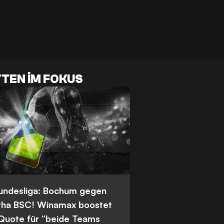
TEN IM FOKUS
Bundesliga: Bochum gegen
tha BSC! Winamax boostet
 Quote für “beide Teams