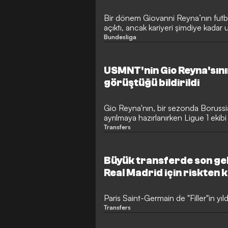
Bir dönem Giovanni Reyna’nın futb
açıktı, ancak kariyeri şimdiye kadar
şimdi Almanya’ya kesin olarak sırt m
Bundesliga
USMNT'nin Gio Reyna'sını
görüştüğü bildirildi
Gio Reyna'nın, bir sezonda Borus
ayrılmaya hazırlanırken Ligue 1 ekibi
görüşmeler yaptığı bildirildi. USMNT 
Transfers
Dünya Kupası kadrosunda yer aldı a
etkileyici performansına rağmen or
başlamadan önce takımdan ayrılması
Büyük transferde son ge
Real Madrid için riskten 
Paris Saint-Germain de "Filler"in yıld
Transfers