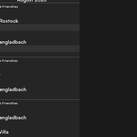
b Friendlies
Rostock
engladbach
b Friendlies
t
engladbach
b Friendlies
engladbach
illa