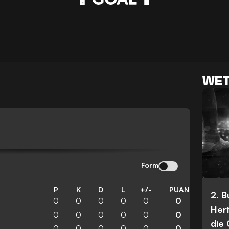
WET
Form
P
K
D
L
+/-
PUAN
2. 
0
0
0
0
0
0
Her
0
0
0
0
0
0
die
0
0
0
0
0
0