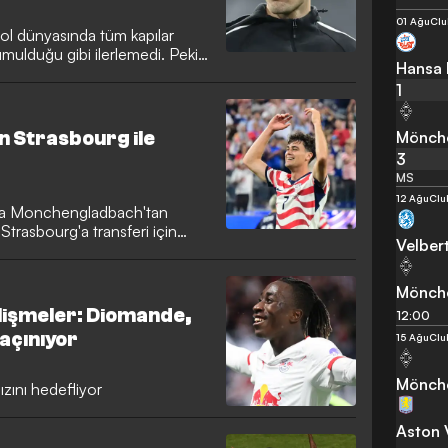
01 Ağu
Clu
ol dünyasında tüm kapılar
 umulduğu gibi ilerlemedi. Peki
Hansa 
ı çeviriyor?
1
Mönch
n Strasbourg ile
3
MS
12 Ağu
Clu
sia Monchengladbach'tan
 Strasbourg'a transferi için
Velber
yıldızı kısa süre önce takımın
ncak bu yazki turnuvadaki
ta sahanın yeni sezon
Mönch
 bekleniyor.
lişmeler: Diomande,
12:00
kaçınıyor
15 Ağu
Clu
Mönch
ızını hedefliyor
Aston V