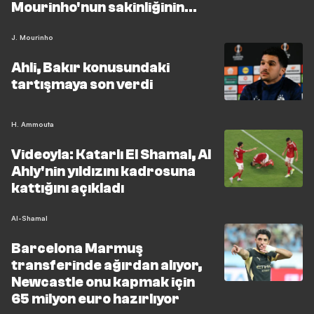
Mourinho'nun sakinliğinin
sırrı
J. Mourinho
Ahli, Bakır konusundaki
tartışmaya son verdi
H. Ammouta
Videoyla: Katarlı El Shamal, Al
Ahly'nin yıldızını kadrosuna
kattığını açıkladı
Al-Shamal
Barcelona Marmuş
transferinde ağırdan alıyor,
Newcastle onu kapmak için
65 milyon euro hazırlıyor