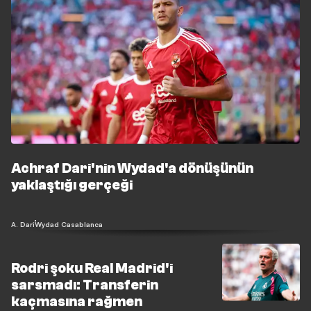
Achraf Dari'nin Wydad'a dönüşünün
yaklaştığı gerçeği
A. Dari
Wydad Casablanca
Rodri şoku Real Madrid'i
sarsmadı: Transferin
kaçmasına rağmen