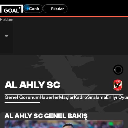
Canlı
Biletler
AL AHLY SC
Genel Görünüm
Haberler
Maçlar
Kadro
Sıralama
En İyi Oyu
AL AHLY SC GENEL BAKIŞ