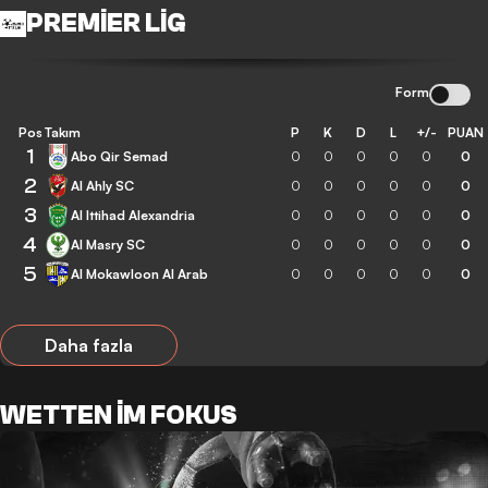
PREMIER LIG
Form
Pos
Takım
P
K
D
L
+/-
PUAN
1
Abo Qir Semad
0
0
0
0
0
0
2
Al Ahly SC
0
0
0
0
0
0
3
Al Ittihad Alexandria
0
0
0
0
0
0
4
Al Masry SC
0
0
0
0
0
0
5
Al Mokawloon Al Arab
0
0
0
0
0
0
Daha fazla
WETTEN IM FOKUS