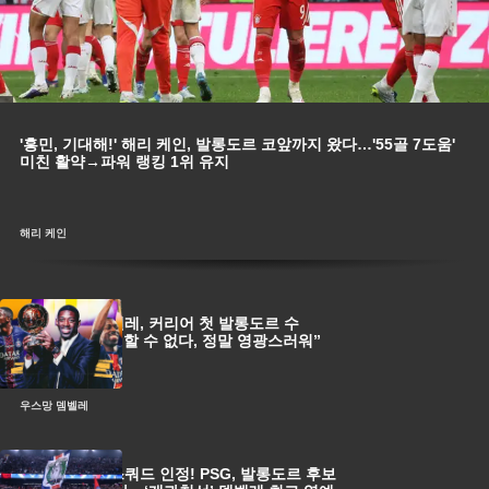
'흥민, 기대해!' 해리 케인, 발롱도르 코앞까지 왔다…'55골 7도움'
미친 활약→파워 랭킹 1위 유지
해리 케인
‘인생역전’ 뎀벨레, 커리어 첫 발롱도르 수
상…“말로 표현할 수 없다, 정말 영광스러워”
[속보]
우스망 뎀벨레
‘지구방위대’ 스쿼드 인정! PSG, 발롱도르 후보