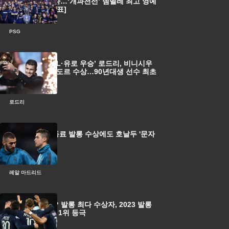
만 9명 배출했다…‘개과천선’ 뎀벨레 최고 영예
얻을까 [공식발표]
PSG
[공식발표] ‘EPL·유로 우승’ 로드리, 비니시우
스 제치고 발롱도르 수상…90년대생 선수 최초
로드리
'여전하네' 옛 동료 발롱 수상에도 호날두 '문자
한 통 없었다'
레알 마드리드
홀란이 아니네? 발롱 최다 수상자, 2023 발롱
도르 파워 랭킹 1위 등극