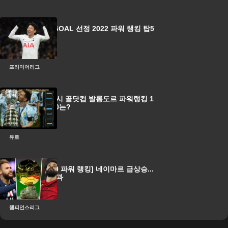
'손흥민 17위' GOAL 선정 2022 파워 랭킹 탑5
는?
프리미어리그
'7발롱 조준' 메시 골닷컴 발롱도르 파워랭킹 1
위, 나머지 탑20는?
유로
[발롱도르 2020 파워 랭킹] 네이마르 급상승...
리버풀 탈락 효과
챔피언스리그