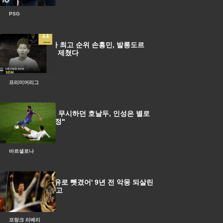
PSG
[오피셜] 아시아 최고 순위 손흥민, 발롱도르
11위. 호날두도 제쳤다
프리미어리그
알베스 "인사도 무시하던 호날두, 인성은 별로
지만 실력은 인정"
바르셀로나
'호날두라는 이유로 뺏겼어' 9년 전 악몽 되살린
39세 노장의 회고
프랑크 리베리