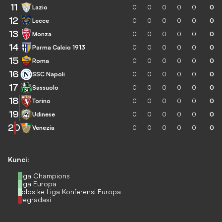
11
Lazio
0
0
0
0
0
0
12
Lecce
0
0
0
0
0
0
13
Monza
0
0
0
0
0
0
14
Parma Calcio 1913
0
0
0
0
0
0
15
Roma
0
0
0
0
0
0
16
SSC Napoli
0
0
0
0
0
0
17
Sassuolo
0
0
0
0
0
0
18
Torino
0
0
0
0
0
0
19
Udinese
0
0
0
0
0
0
20
Venezia
0
0
0
0
0
0
Kunci:
Liga Champions
Liga Europa
Lolos ke Liga Konferensi Europa
Degradasi