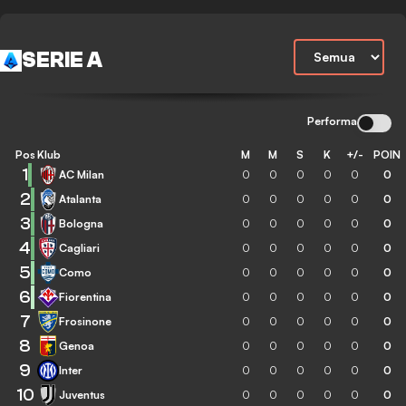
SERIE A
Performa
Pos
Klub
M
M
S
K
+/-
POIN
1
AC Milan
0
0
0
0
0
0
2
Atalanta
0
0
0
0
0
0
3
Bologna
0
0
0
0
0
0
4
Cagliari
0
0
0
0
0
0
5
Como
0
0
0
0
0
0
6
Fiorentina
0
0
0
0
0
0
7
Frosinone
0
0
0
0
0
0
8
Genoa
0
0
0
0
0
0
9
Inter
0
0
0
0
0
0
10
Juventus
0
0
0
0
0
0