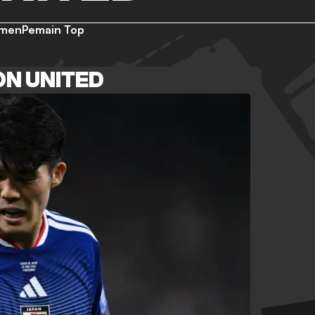
emen
Pemain Top
ON UNITED