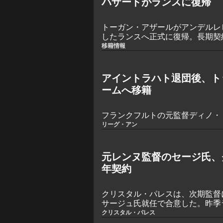
ハザードがランスに復帰
トーガン・アザールがアンデルレ
したランスへ正式に復帰。長期契
レアル・マドリードのレジェンド
移籍情報
るベルギー代表は、プロデビュー
ラール＝デレリスに戻る。
アイントラハト退団後、ト
ームへ移籍
フランクフルトの元監督ディノ・
リーグ・アン
元レンヌ監督のセージ氏、
年契約
クリスタル・パレスは、次期監督
サージュ氏就任で合意した。昨季
リーグ・アン2位に導いたフラン
クリスタル・パレス
ースト・パークに就任する見込み