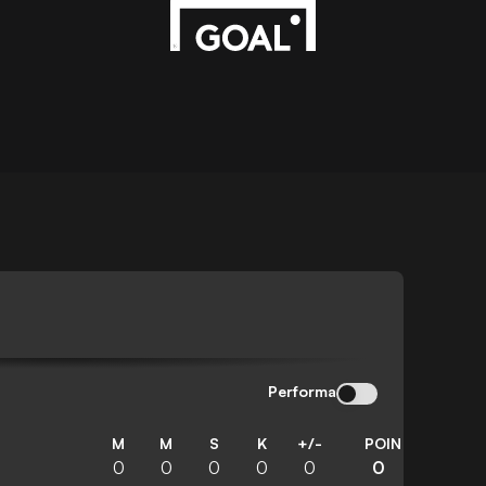
Performa
M
M
S
K
+/-
POIN
0
0
0
0
0
0