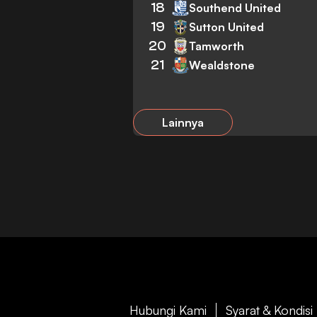
18
Southend United
19
Sutton United
20
Tamworth
21
Wealdstone
Lainnya
Hubungi Kami
Syarat & Kondisi