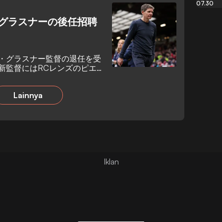
07.30
グラスナーの後任招聘
・グラスナー監督の退任を受
新監督にはRCレンズのピエ
で基本合意に達した。
Lainnya