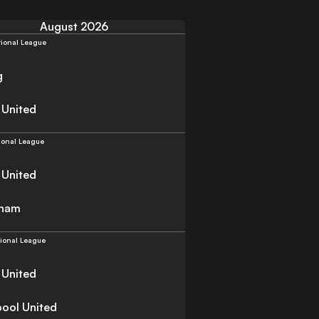
August 2026
tional League
g
 United
ional League
 United
cham
ional League
 United
pool United