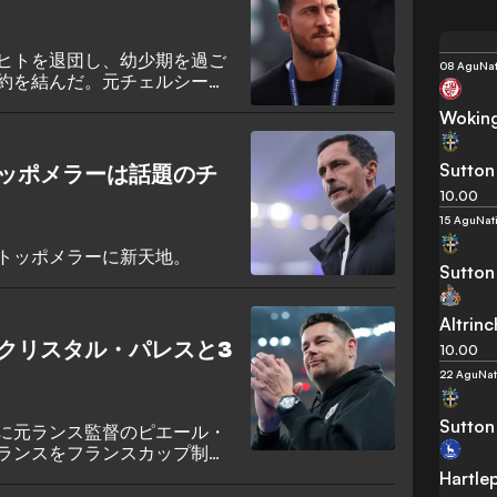
ヒトを退団し、幼少期を過ご
08 Agu
Na
約を結んだ。元チェルシー、
、エデン・アザールの弟であ
Wokin
から14年ぶりにスタッド・ボ
Sutton
ッポメラーは話題のチ
10.00
15 Agu
Nat
トッポメラーに新天地。
Sutton
Altrin
クリスタル・パレスと3
10.00
22 Agu
Nat
Sutton
に元ランス監督のピエール・
ランスをフランスカップ制し
ス人監督は、3年契約でセルハ
Hartle
だ。