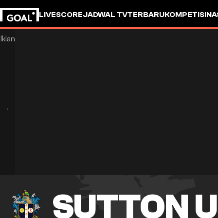
LIVESCORE
JADWAL TV
TERBARU
KOMPETISI
NA
SUTTON U