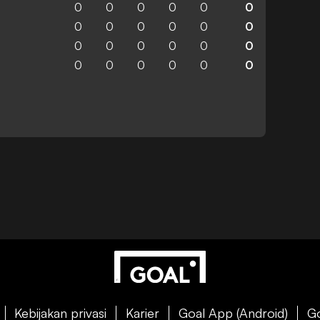
0
0
0
0
0
0
0
0
0
0
0
0
0
0
0
0
0
0
0
0
0
0
0
0
Kebijakan privasi
Karier
Goal App (Android)
Go