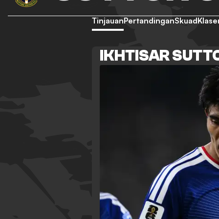
Tinjauan
Pertandingan
Skuad
Klas
IKHTISAR SUTT