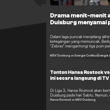
Drama menit-menit a
Duisburg menyamai p
Dalam laga puncak menjelang akhi
ketegangan yang memuncak. Berka
"Zebras" mengantongi tiga poin pe
lawannya di klasemen.
MSV Duisburg vs Energie Cottbus
Energie 
Tonton Hansa Rostock vs
ini secara langsung di T
langsung
Di Liga 3, Hansa Rostock akan be
Duisburg pada hari Sabtu. Namun, 
digelar? SPOX akan memberitahuk
Hansa Rostock vs MSV Duisburg