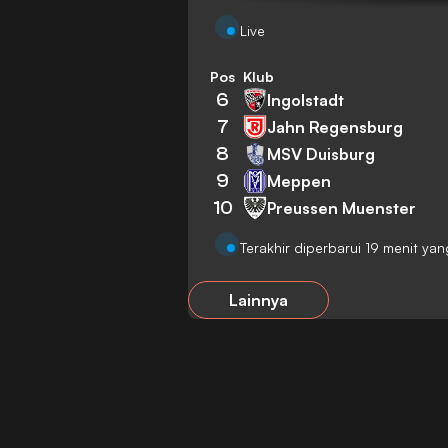
Live
Pos
Klub
6
Ingolstadt
7
Jahn Regensburg
8
MSV Duisburg
9
Meppen
10
Preussen Muenster
Terakhir diperbarui 19 menit yan
Lainnya