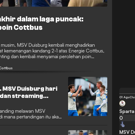
khir dalam laga puncak:
oin Cottbus
r musim, MSV Duisburg kembali menghadirkan
t kemenangan kandang 2-1 atas Energie Cottbus,
nting dan kembali menyamai perolehan poin
Cottbus
. MSV Duisburg hari
V dan streaming
01 Agu
Clu
rtanding melawan MSV
Sparta
di mana pertandingan itu akan
0
annya kepada Anda.
MSV D