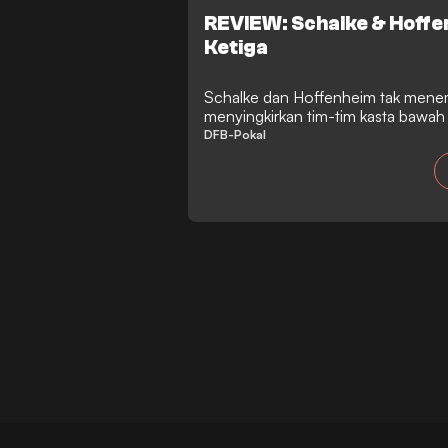
REVIEW: Schalke & Hoffe
Ketiga
Schalke dan Hoffenheim tak menemu
menyingkirkan tim-tim kasta bawa
tempat di babak ketiga.
DFB-Pokal