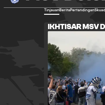
Tinjauan
Berita
Pertandingan
Skua
IKHTISAR MSV 