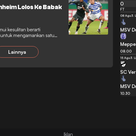
0
nheim Lolos Ke Babak
FT
08 Agu
3. 
i kesulitan berarti
MSV D
h untuk mengamankan satu
Meppe
08.00
Lainnya
15 Agu
3. L
SC Ver
MSV D
10.30