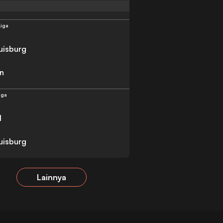
Liga
uisburg
n
iga
l
uisburg
Lainnya