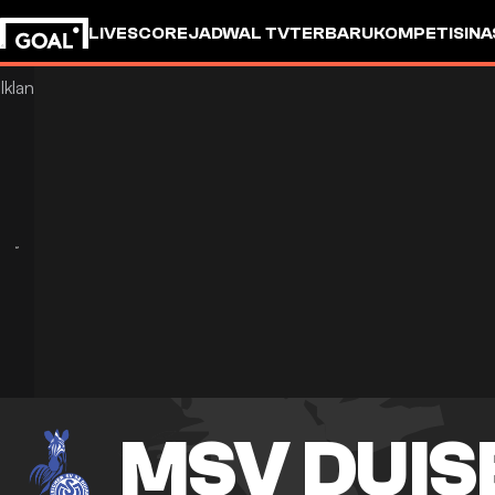
LIVESCORE
JADWAL TV
TERBARU
KOMPETISI
NA
MSV DUI