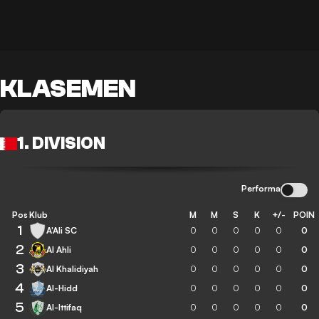
KLASEMEN
1. DIVISION
Performa
Pos
Klub
M
M
S
K
+/-
POIN
1
A'Ali SC
0
0
0
0
0
0
2
Al Ahli
0
0
0
0
0
0
3
Al Khalidiyah
0
0
0
0
0
0
4
Al-Hidd
0
0
0
0
0
0
5
Al-Ittifaq
0
0
0
0
0
0