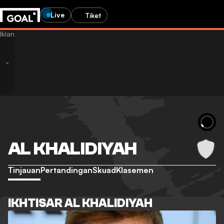
Live
Tiket
AL KHALIDIYAH
Tinjauan
Pertandingan
Skuad
Klasemen
IKHTISAR AL KHALIDIYAH