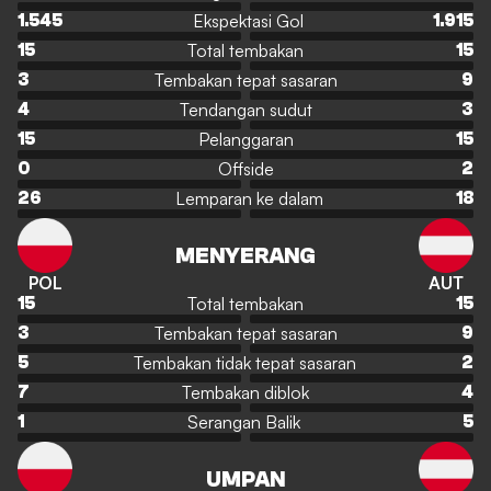
Ekspektasi Gol
1.545
1.915
Total tembakan
15
15
Tembakan tepat sasaran
3
9
Tendangan sudut
4
3
Pelanggaran
15
15
Offside
0
2
Lemparan ke dalam
26
18
MENYERANG
POL
AUT
Total tembakan
15
15
Tembakan tepat sasaran
3
9
Tembakan tidak tepat sasaran
5
2
Tembakan diblok
7
4
Serangan Balik
1
5
UMPAN