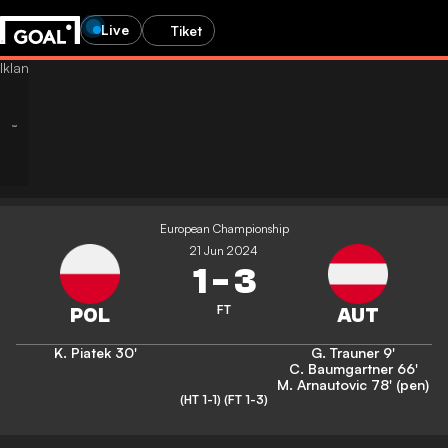
Live
Tiket
European Championship
21 Jun 2024
1
-
3
FT
K. Piatek
30'
G. Trauner
9'
C. Baumgartner
66'
M. Arnautovic
78' (pen)
(HT 1-1)
(FT 1-3)