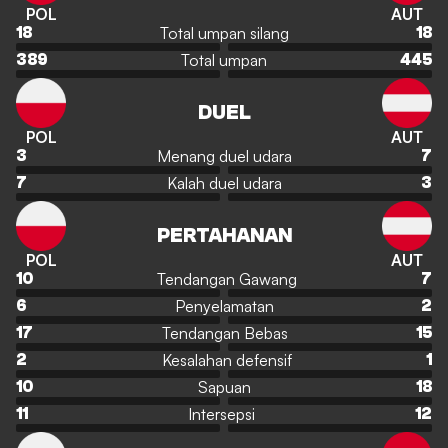
POL
AUT
Total umpan silang
18
18
Total umpan
389
445
DUEL
POL
AUT
Menang duel udara
3
7
Kalah duel udara
7
3
PERTAHANAN
POL
AUT
Tendangan Gawang
10
7
Penyelamatan
6
2
Tendangan Bebas
17
15
Kesalahan defensif
2
1
Sapuan
10
18
Intersepsi
11
12