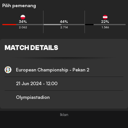
Pilih pemenang
34
%
44
%
22
%
2.062
2.714
1.346
MATCH DETAILS
European Championship - Pekan 2
21 Jun 2024
-
12.00
Olympiastadion