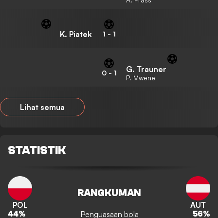
K. Piatek
1
-
1
G. Trauner
0
-
1
P. Mwene
Lihat semua
STATISTIK
RANGKUMAN
POL
AUT
Penguasaan bola
44
%
56
%