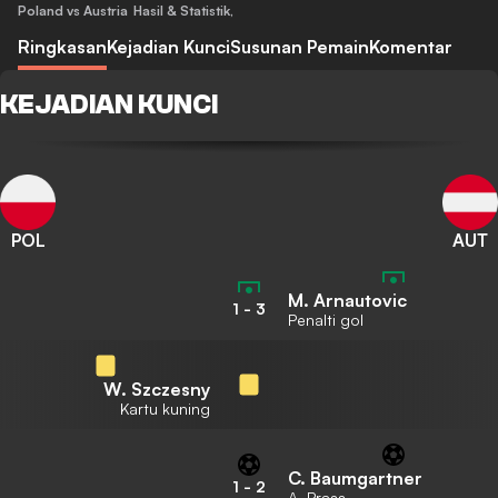
Poland vs Austria
Hasil & Statistik
,
Ringkasan
Kejadian Kunci
Susunan Pemain
Komentar
KEJADIAN KUNCI
POL
AUT
M. Arnautovic
1
-
3
Penalti gol
W. Szczesny
Kartu kuning
C. Baumgartner
1
-
2
A. Prass