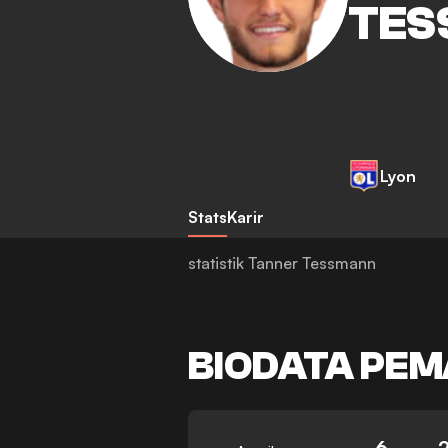
TES
Lyon
Stats
Karir
statistik Tanner Tessmann
BIODATA PEM
6