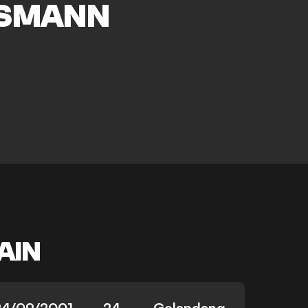
SMANN
AIN
24/09/2001
24
Gelandang