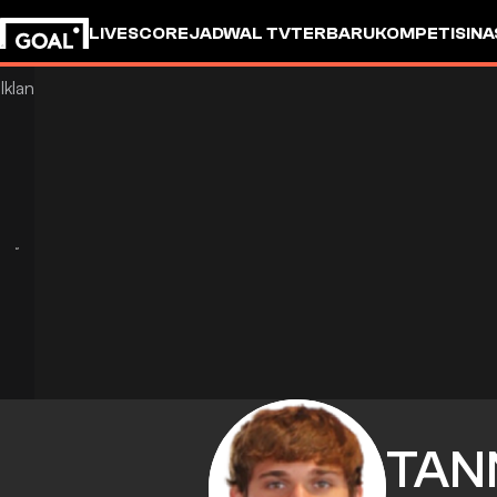
LIVESCORE
JADWAL TV
TERBARU
KOMPETISI
NA
TAN