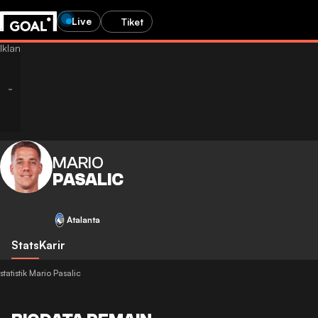
Live
Tiket
MARIO
PASALIC
Atalanta
Stats
Karir
statistik Mario Pasalic