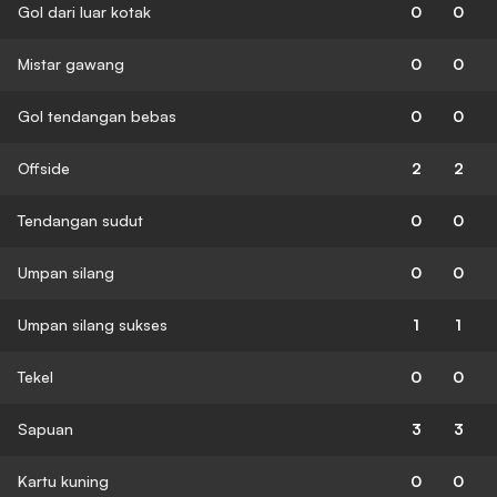
Gol dari luar kotak
0
0
Mistar gawang
0
0
Gol tendangan bebas
0
0
Offside
2
2
Tendangan sudut
0
0
Umpan silang
0
0
Umpan silang sukses
1
1
Tekel
0
0
Sapuan
3
3
Kartu kuning
0
0