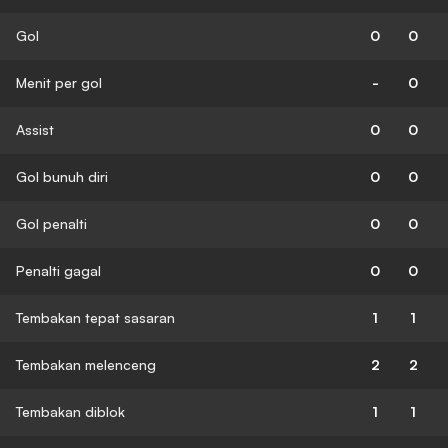
Gol
0
0
Menit per gol
-
0
Assist
0
0
Gol bunuh diri
0
0
Gol penalti
0
0
Penalti gagal
0
0
Tembakan tepat sasaran
1
1
Tembakan melenceng
2
2
Tembakan diblok
1
1