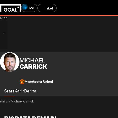
Live
Tiket
MICHAEL
CARRICK
Manchester United
Stats
Karir
Berita
statistik Michael Carrick