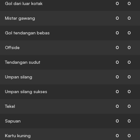
Gol dari luar kotak
0
0
Mistar gawang
0
0
Gol tendangan bebas
0
0
Offside
0
0
Tendangan sudut
0
0
Umpan silang
0
0
Umpan silang sukses
0
0
Tekel
0
0
Sapuan
0
0
Kartu kuning
0
0