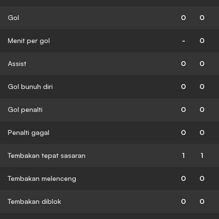
Gol
0
0
Menit per gol
-
0
Assist
0
0
Gol bunuh diri
0
0
Gol penalti
0
0
Penalti gagal
0
0
Tembakan tepat sasaran
1
1
Tembakan melenceng
0
0
Tembakan diblok
0
0