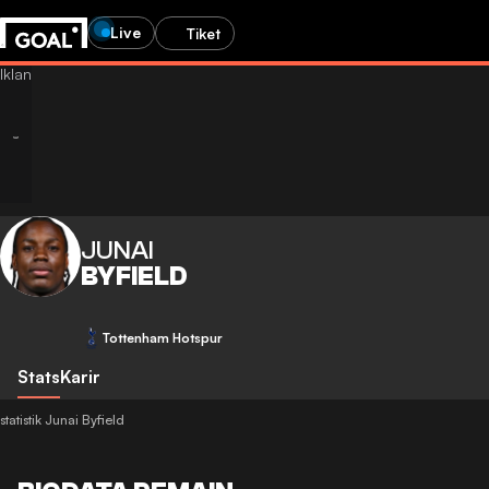
Live
Tiket
JUNAI
BYFIELD
Tottenham Hotspur
Stats
Karir
statistik Junai Byfield