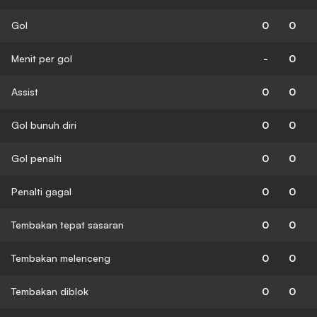
Gol
0
0
Menit per gol
-
0
Assist
0
0
Gol bunuh diri
0
0
Gol penalti
0
0
Penalti gagal
0
0
Tembakan tepat sasaran
0
0
Tembakan melenceng
0
0
Tembakan diblok
0
0