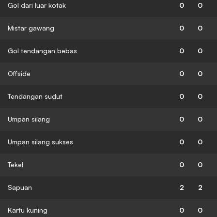
Gol dari luar kotak
0
0
Mistar gawang
0
0
Gol tendangan bebas
0
0
Offside
0
0
Tendangan sudut
0
0
Umpan silang
0
0
Umpan silang sukses
0
0
Tekel
0
0
Sapuan
2
2
Kartu kuning
0
0